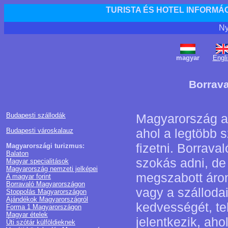
TURISTA ÉS HOTEL INFORMÁ
Ny
magyar
Engl
Borrav
Budapesti szállodák
Magyarország az
ahol a legtöbb sz
Budapesti városkalauz
fizetni. Borrav
Magyarországi turizmus:
Balaton
szokás adni, de
Magyar specialitások
Magyarország nemzeti jelképei
megszabott áron 
A magyar forint
Borravaló Magyarországon
vagy a szálloda
Stoppolás Magyarországon
Ajándékok Magyarországról
kedvességét, te
Forma 1 Magyarországon
Magyar ételek
jelentkezik, aho
Úti szótár külföldieknek