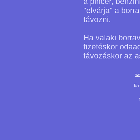
a pincér, benzin
"elvárja" a borr
távozni.
Ha valaki borra
fizetéskor odaa
távozáskor az a
ww
E-