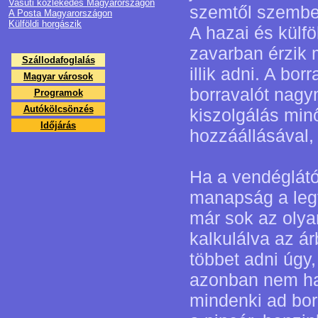
Vasúti közlekedés Magyarországon
szemtől szembe
A Posta Magyarországon
Külföldi horgászik
A hazai és külfö
zavarban érzik 
Szállodafoglalás
illik adni. A bo
Magyar városok
borravalót nagym
Programok
Autókölcsönzés
kiszolgálás minő
Időjárás
hozzáállásával,
Ha a vendéglátó
manapság a legt
már sok az olyan
kalkulálva az ár
többet adni úgy
azonban nem ha
mindenki ad bor