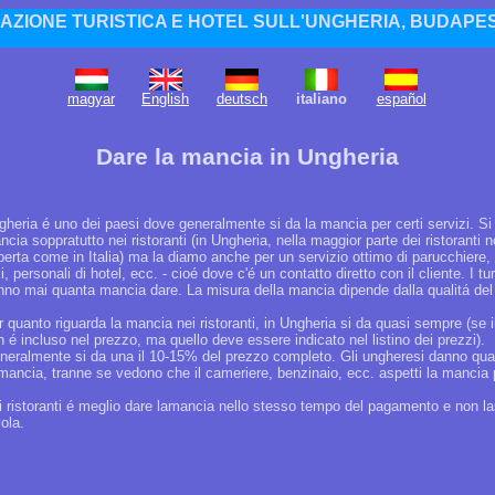
AZIONE TURISTICA E HOTEL SULL'UNGHERIA, BUDAPES
magyar
English
deutsch
italiano
español
Dare la mancia in Ungheria
gheria é uno dei paesi dove generalmente si da la mancia per certi servizi. Si
cia soppratutto nei ristoranti (in Ungheria, nella maggior parte dei ristoranti n
perta come in Italia) ma la diamo anche per un servizio ottimo di parucchiere, 
i, personali di hotel, ecc. - cioé dove c'é un contatto diretto con il cliente. I tur
nno mai quanta mancia dare. La misura della mancia dipende dalla qualitá del 
 quanto riguarda la mancia nei ristoranti, in Ungheria si da quasi sempre (se i
 é incluso nel prezzo, ma quello deve essere indicato nel listino dei prezzi).
neralmente si da una il 10-15% del prezzo completo. Gli ungheresi danno qu
 mancia, tranne se vedono che il cameriere, benzinaio, ecc. aspetti la mancia 
i ristoranti é meglio dare lamancia nello stesso tempo del pagamento e non las
ola.