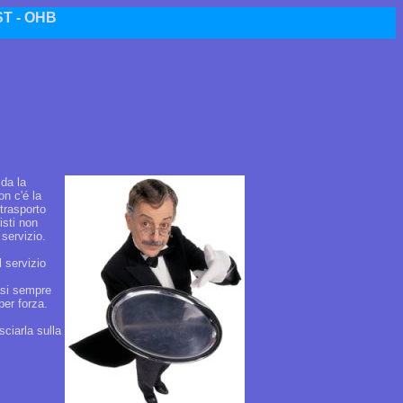
T - OHB
 da la
on c'é la
trasporto
isti non
servizio.
l servizio
asi sempre
per forza.
ciarla sulla