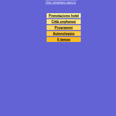
Uno straniero pesca
Prenotazione hotel
Città ungheresi
Programmi
Autonoleggio
Il tempo