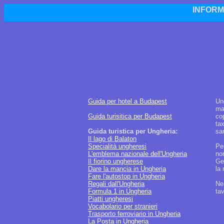
INFORM
Guida per hotel a Budapest
Un
man
Guida turisitica per Budapest
co
tax
Guida turistica per Ungheria:
sa
Il lago di Balaton
Specialità ungheresi
Per
L'emblema nazionale dell'Ungheria
non
Il fiorino ungherese
Ge
Dare la mancia in Ungheria
la
Fare l'autostop in Ungheria
Regali dall'Ungheria
Ne
Formula 1 in Ungheria
tav
Piatti ungheresi
Vocabolario per stranieri
Trasporto ferroviario in Ungheria
La Posta in Ungheria