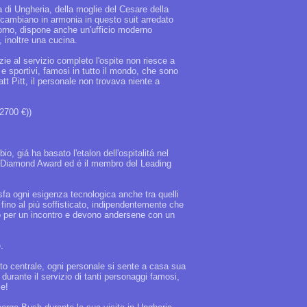
a di Ungheria, della moglie del Cesare della
 cambiano in armonia in questo suit arredato
iorno, dispone anche un'ufficio moderno
 inoltre una cucina.
zie al servizio completo l'ospite non riesce a
 e sportivi, famosi in tutto il mondo, che sono
tt Pitt, il personale non trovava niente a
 2700 €))
o, giá ha basato l'etalon dell'ospitalitá nel
ar Diamond Award ed é il membro del Leading
isfa ogni esigenza tecnologica anche tra quelli
 fino al piú soffisticato, indipendentemente che
re o per un incontro e devono andersene con un
.
to centrale, ogni personale si sente a casa sua
urante il servizio di tanti personaggi famosi,
ie!