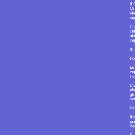
Il 
Mo
el
eq
Un 
chi
abi
im
(Il
Ho
Le
ca
Ho
L'
pi
gli
sor
Nel
Il
pe
lor