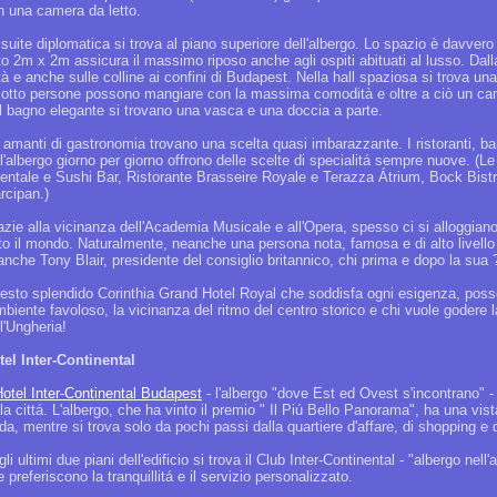
n una camera da letto.
suite diplomatica si trova al piano superiore dell'albergo. Lo spazio è davvero a
tto 2m x 2m assicura il massimo riposo anche agli ospiti abituati al lusso. Dal
tà e anche sulle colline ai confini di Budapest. Nella hall spaziosa si trova u
 otto persone possono mangiare con la massima comodità e oltre a ciò un cam
l bagno elegante si trovano una vasca e una doccia a parte.
 amanti di gastronomia trovano una scelta quasi imbarazzante. I ristoranti, bar 
ll'albergo giorno per giorno offrono delle scelte di specialitá sempre nuove. 
ientale e Sushi Bar, Ristorante Brasseire Royale e Terazza Átrium, Bock Bist
rcipan.)
azie alla vicinanza dell'Academia Musicale e all'Opera, spesso ci si alloggiano
tto il mondo. Naturalmente, neanche una persona nota, famosa e di alto livell
anche Tony Blair, presidente del consiglio britannico, chi prima e dopo la sua 
esto splendido Corinthia Grand Hotel Royal che soddisfa ogni esigenza, posso c
ambiente favoloso, la vicinanza del ritmo del centro storico e chi vuole godere
l'Ungheria!
tel Inter-Continental
otel Inter-Continental Budapest
- l'albergo "dove Est ed Ovest s'incontrano" - 
la cittá. L'albergo, che ha vinto il premio " Il Piú Bello Panorama", ha una vi
a, mentre si trova solo da pochi passi dalla quartiere d'affare, di shopping e 
li ultimi due piani dell'edificio si trova il Club Inter-Continental - "albergo nel
 preferiscono la tranquillitá e il servizio personalizzato.