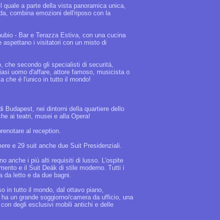
 il quale a parte della vista panoramica unica,
ada, combina emozioni dell'riposo con la
Danubio - Bar e Terazza Estiva, con una cucina
e aspettano i visitatori con un misto di
o, che secondo gli specialisti di securitá,
siasi uomo d'affare, attore famoso, musicista o
 che é l'unico in tutto il mondo!
 Budapest, nei dintorni della quartiere dello
he ai teatri, musei e alla Opera!
prenotare al reception.
ere e 29 suit anche due Suit Presidenziali.
o anche i piú alti requisiti di lusso. L'ospite
imento e il Suit Deák di stile moderno. Tutti i
a da letto e da due bagni.
so in tutto il mondo, dal ottavo piano,
² ha un grande soggiorno/camera da ufficio, una
on degli esclusivi mobili antichi e delle