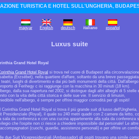
AZIONE TURISTICA E HOTEL SULL'UNGHERIA, BUDAPES
magyar
English
deutsch
italiano
español
Luxus suite
rinthia Grand Hotel Royal
orinthia Grand Hotel Royal
si trova nel cuore di Budapest alla circonvalazion
sabetta (Erzsébet), nella quartiere d'affare, soltanto da una breve passeggiata
 teatri, luoghi di divertimento e dai piú belli monumenti della cittá. Dall'albergo
aeroporto di Ferihegy c isi raggiunge con la macchina in 30 minuti (18 km).
lbergo, dalla sua riapertura nel 2002, si distingue dagli altri albeghi di 5 stelle 
nito con la vita della cittá storica e delle sue vie. Il servizio di limusin,
hiedibile nell'albergo, é sempre per offrire maggior comoditá per gli ospiti!
 Corinthia Grand Hotel Royal si trova il piú grande suit di lusso dell'Ungheria, i
it Presidenziale (Royal), il quale su 240 metri quadri con 2 camere da letto, c
a sala da conferenza e con una cucina appartenente alla sala da conferenza s
vilegio che l'ospite non ci riesce a chiedere impossibile dal personale! Le alt
 accompagnatori (cuochi, guardie, assistenze personali) e per offrire un comfort
lle due Suit Vicepresidenziali (Ambassador) gli ospiti trovano una simile com