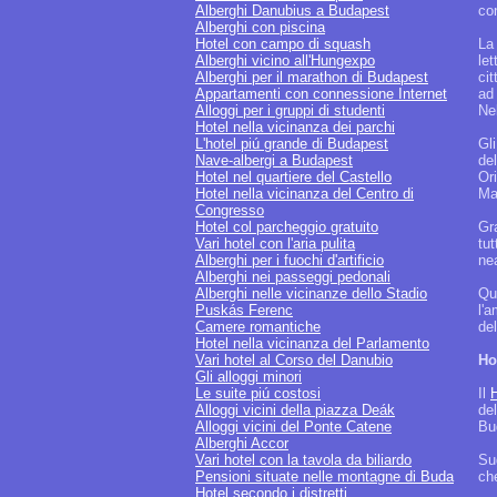
Alberghi Danubius a Budapest
co
Alberghi con piscina
Hotel con campo di squash
La 
Alberghi vicino all'Hungexpo
le
Alberghi per il marathon di Budapest
cit
Appartamenti con connessione Internet
ad
Alloggi per i gruppi di studenti
Ne
Hotel nella vicinanza dei parchi
L'hotel piú grande di Budapest
Gli
Nave-albergi a Budapest
de
Hotel nel quartiere del Castello
Or
Hotel nella vicinanza del Centro di
Ma
Congresso
Hotel col parcheggio gratuito
Gr
Vari hotel con l'aria pulita
tu
Alberghi per i fuochi d'artificio
ne
Alberghi nei passeggi pedonali
Alberghi nelle vicinanze dello Stadio
Qu
Puskás Ferenc
l'
Camere romantiche
del
Hotel nella vicinanza del Parlamento
Vari hotel al Corso del Danubio
Ho
Gli alloggi minori
Le suite piú costosi
Il
H
Alloggi vicini della piazza Deák
del
Alloggi vicini del Ponte Catene
Bud
Alberghi Accor
Vari hotel con la tavola da biliardo
Sug
Pensioni situate nelle montagne di Buda
che
Hotel secondo i distretti