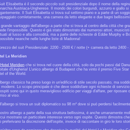
Suit Elisabetta é il secondo piccolo suit presidenziale dopo il nome della regin
narchia Austriaca-Ungherese. Il mondo dei colori burgundi, azzurro e giallo si
egantemente. Il Suit Elisabetta si trova sul settimo piano e a parte di un sogg
uipaggiato comletamente, una camera da letto elegante e due bagni bellissimi,
grande vantaggio dell'albergo a parte che si trova al centro della cittá che gra
ede l'impossibile. Questo é giá stato dimostrato dai numerosi attori, musicisti
tuati al lusso e alla comoditá, ma a parte delle richieste di Eddie Murphy e Bra
possibile neanche nelle lunghe liste di Madonna!
 prezzo del suit Presidenziale: 2200 - 2500 € / notte (+ camera da letto 2400 -
tel Le Meridien
 Hotel Meridien
che si trova nel cuore della cittá, solo da pochi passi dal Danubi
pitale d'Ungheria! L'unico albergo di Budapest che ha vinto il premio Five St
tel of the World.
albergo classico ha preso luogo in un'edificio di stile secolo passato, ma sodd
ú moderni. Lo scopo principale é che deve soddisfare ogni richieste di servizio
 ospiti sono qui in qusto meraviglioso edificio per viaggi d'affare, per riposa
riso al viso.
l'albergo si trova un suit diplomatico su 98 m² dove si puó perdersi facilmente
 nostro albergo a parte della sua struttura bellissima, é anche umanamente mol
rcui mostrano un particolare interesse verso ogni ospite. Questo dimostra che d
o preferivano la discrezione dell'ospite, invece di raccontare in giro le loro stor