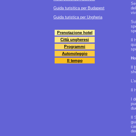
Sem
Guida turisitica per Budapest
de
viv
Guida turistica per Ungheria
Sul
spe
spe
Prenotazione hotel
Città ungheresi
Il 
qu
Programmi
sp
Autonoleggio
Ho
Il tempo
Il
sho
L'a
Il
I d
puó
du
Il 
gu
ca
de