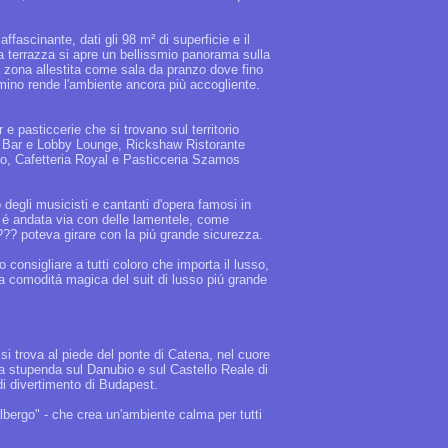
ffascinante, dati gli 98 m² di superficie e il
la terrazza si apre un bellissmio panorama sulla
na zona allestita come sala da pranzo dove fino
ino rende l'ambiente ancora più accogliente.
e pasticcerie che si trovano sul territorio
(Le Bar e Lobby Lounge, Rickshaw Ristorante
ro, Cafetteria Royal e Pasticceria Szamos
 degli musicisti e cantanti d'opera famosi in
o é andata via con delle lamentele, come
??? poteva girare con la piú grande sicurezza.
onsigliare a tutti coloro che importa il lusso,
 la comoditá magica del suit di lusso piú grande
si trova al piede del ponte di Catena, nel cuore
sta stupenda sul Danubio e sul Castello Reale di
di divertimento di Budapest.
l'albergo" - che crea un'ambiente calma per tutti