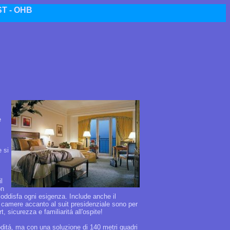
T - OHB
e
e si
l
on
oddisfa ogni esigenza. Include anche il
re camere accanto al suit presidenziale sono per
, sicurezza e familiaritá all'ospite!
oditá, ma con una soluzione di 140 metri quadri