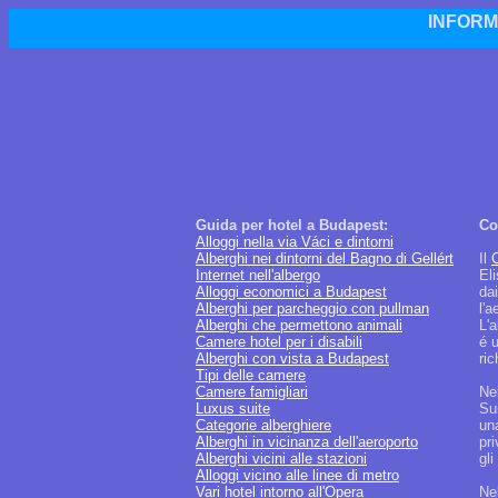
INFORM
Guida per hotel a Budapest:
Co
Alloggi nella via Váci e dintorni
Alberghi nei dintorni del Bagno di Gellért
Il
C
Internet nell'albergo
Eli
Alloggi economici a Budapest
dai
Alberghi per parcheggio con pullman
l'
Alberghi che permettono animali
L'a
Camere hotel per i disabili
é u
Alberghi con vista a Budapest
ric
Tipi delle camere
Camere famigliari
Nel
Luxus suite
Su
Categorie alberghiere
un
Alberghi in vicinanza dell'aeroporto
pri
Alberghi vicini alle stazioni
gli
Alloggi vicino alle linee di metro
Vari hotel intorno all'Opera
Ne