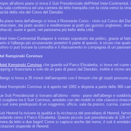
pre all'ultimo piano si trova il Suit Presidenziale dell'Hotel Inter-Continental,
lla sala conferenza ed una camera da letto tranquilla con la vista verso la str
acitá della vita del Corso del Danubio.
la piano terra dell'albergo si trova il Ristorante Corso - visto sul Corso del 
ttacolare, dai piatti asiatici e mediterranei ai piatti piú gustosi ungheresi, dov
ttacoli, suoni e gusti, nel panorama piú bello della cittá.
Hotel Inter-Continental Budapest é visitato sopratutto dai politici, grazie al fatt
asto é l'albergo piú sicuramente protetto! A parte di questo, é sicuro che qual
ortivo ci puó trovare la comoditá e il rilassamento in compagnia di un panorama
tel Kempinski Corvinus
Hotel Kempinski Corvinus
che guarda sul Parco Elisabetta, si trova nel cuore di
pping e finanziaria e solo da un paio di passi dal Danubio, inoltre é vicino anc
lbergo si trova a 35 minuti dall'aeroporto con il limusin che gli ospiti possono 
 Hotel Kempinski Corvinus si é aperto nel 1992 e dispone a parte delle 366 cam
ue Suit Presidenziali si trovano all'ultimo - nono - piano dell'albergo e soddisfan
 scegliere tra il Suit Corvinus, arredato con dei mobili in stile classico rinasc
e suit sono predisposti di un soggiorno, ufficio, sala da pranzo, cucina, camer
Suit Herend fa rivivere la qualitá e la ricchezza del porcellano di Herend, famo
ardando verso il Parco Elisabetta. Questo piccolo suit presidenziale di 126 m
mera da letto e due bagni! Come si capisce anche dal nome, il suit é arredato c
corazioni stupende di Herend.