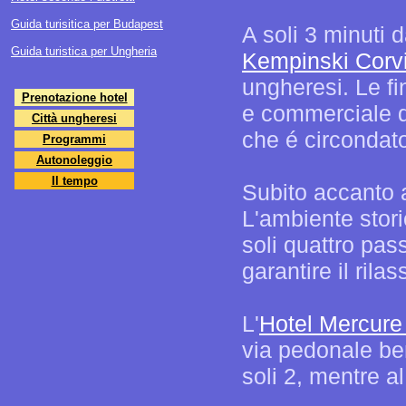
Guida turisitica per Budapest
A soli 3 minuti 
Guida turistica per Ungheria
Kempinski Corv
ungheresi. Le fi
Prenotazione hotel
e commerciale d
Città ungheresi
che é circondato
Programmi
Autonoleggio
Il tempo
Subito accanto a
L'ambiente stori
soli quattro pas
garantire il rila
L'
Hotel Mercure
via pedonale ben
soli 2, mentre a