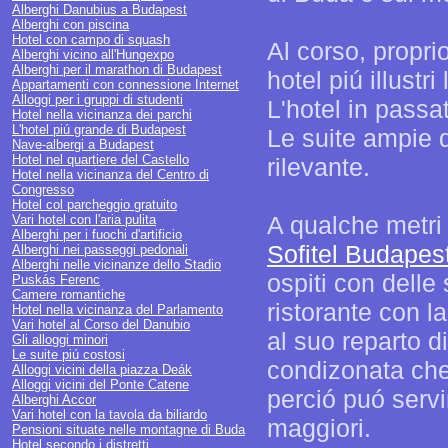
Alberghi Danubius a Budapest
Alberghi con piscina
Hotel con campo di squash
Al corso, propri
Alberghi vicino all'Hungexpo
Alberghi per il marathon di Budapest
hotel piú illustri l
Appartamenti con connessione Internet
Alloggi per i gruppi di studenti
L'hotel in passa
Hotel nella vicinanza dei parchi
L'hotel piú grande di Budapest
Le suite ampie d
Nave-albergi a Budapest
Hotel nel quartiere del Castello
rilevante.
Hotel nella vicinanza del Centro di
Congresso
Hotel col parcheggio gratuito
A qualche metri d
Vari hotel con l'aria pulita
Alberghi per i fuochi d'artificio
Sofitel Budapes
Alberghi nei passeggi pedonali
Alberghi nelle vicinanze dello Stadio
ospiti con delle
Puskás Ferenc
Camere romantiche
ristorante con l
Hotel nella vicinanza del Parlamento
Vari hotel al Corso del Danubio
al suo reparto d
Gli alloggi minori
Le suite piú costosi
condizonata che
Alloggi vicini della piazza Deák
Alloggi vicini del Ponte Catene
perció puó serv
Alberghi Accor
Vari hotel con la tavola da biliardo
maggiori.
Pensioni situate nelle montagne di Buda
Hotel secondo i distretti