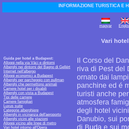
INFORMAZIONE TURISTICA E 
magyar
Engli
Vari hote
Guida per hotel a Budapest:
Il Corso del Da
Alloggi nella via Váci e dintorni
riva di Pest del 
Alberghi nei dintorni del Bagno di Gellért
Internet nell'albergo
ornato dai lampio
Alloggi economici a Budapest
Alberghi per parcheggio con pullman
panchine ed é mo
Alberghi che permettono animali
Camere hotel per i disabili
turisti anche per
Alberghi con vista a Budapest
Tipi delle camere
atmosfera famigl
Camere famigliari
Luxus suite
degli hotel vici
Categorie alberghiere
Alberghi in vicinanza dell'aeroporto
Danubio, sui pon
Alberghi vicini alle stazioni
Alloggi vicino alle linee di metro
di Buda e sui mo
Vari hotel intorno all'Opera