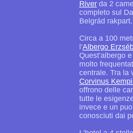
River
da 2 camer
completo sul Danu
Belgrád rakpart.
Circa a 100 metr
l'
Albergo Erzséb
Quest'albergo e
molto frequentato
centrale. Tra la
Corvinus Kempi
offrono delle c
tutte le esigenze
invece e un puo 
conosciuti dai po
L'hotel a 4 stell