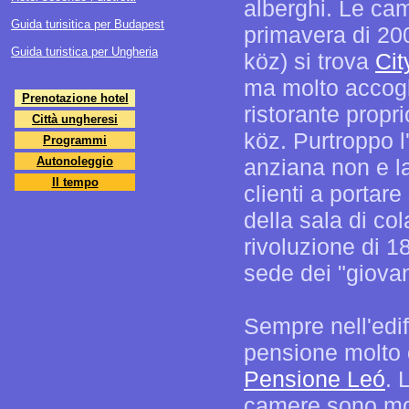
alberghi. Le cam
Guida turisitica per Budapest
primavera di 200
Guida turistica per Ungheria
köz) si trova
Cit
ma molto accogli
Prenotazione hotel
ristorante propr
Città ungheresi
köz. Purtroppo l
Programmi
Autonoleggio
anziana non e la 
Il tempo
clienti a portare
della sala di co
rivoluzione di 1
sede dei "giova
Sempre nell'edifi
pensione molto 
Pensione Leó
. 
camere sono molt