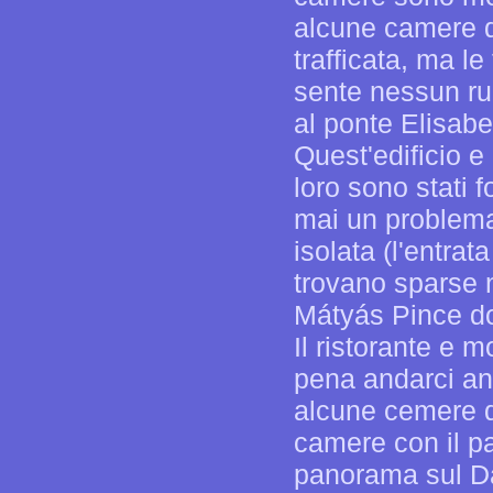
alcune camere d
trafficata, ma le
sente nessun ru
al ponte Elisabet
Quest'edificio e
loro sono stati 
mai un problema 
isolata (l'entrat
trovano sparse ne
Mátyás Pince dov
Il ristorante e 
pena andarci anc
alcune cemere d
camere con il p
panorama sul Dan