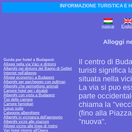
INFORMAZIONE TURISTICA E 
magyar
Engli
Alloggi ne
Guida per hotel a Budapest:
Il centro di Bud
Alloggi nella via Váci e dintorni
turisti significa
Alberghi nei dintorni del Bagno di Gellért
Internet nell'albergo
situata nella vi
Alloggi economici a Budapest
Alberghi per parcheggio con pullman
La via si puo ess
Alberghi che permettono animali
Camere hotel per i disabili
parte occidental
Alberghi con vista a Budapest
Tipi delle camere
chiama la "vecchi
Camere famigliari
Luxus suite
(fino alla Piazz
Categorie alberghiere
Alberghi in vicinanza dell'aeroporto
"nuova".
Alberghi vicini alle stazioni
Alloggi vicino alle linee di metro
Vari hotel intorno all'Opera