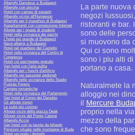
Alberghi Danubius a Budapest
La parte nuova d
Alberghi con piscina
Hotel con campo di squash
negozi lussuosi,
Alberghi vicino all'Hungexpo
Alberghi per il marathon di Budapest
ristoranti e bar.
Appartamenti con connessione Internet
Alloggi per i gruppi di studenti
sono delle pers
Hotel nella vicinanza dei parchi
L'hotel piú grande di Budapest
si muovono da qu
Nave-albergi a Budapest
Hotel nel quartiere del Castello
Qui ci sono molt
Hotel nella vicinanza del Centro di
Congresso
sono i piu alti di
Hotel col parcheggio gratuito
portano a casa.
Vari hotel con l'aria pulita
Alberghi per i fuochi d'artificio
Alberghi nei passeggi pedonali
Alberghi nelle vicinanze dello Stadio
Naturalmete la m
Puskás Ferenc
Camere romantiche
alloggio nei dino
Hotel nella vicinanza del Parlamento
Vari hotel al Corso del Danubio
il
Mercure Budap
Gli alloggi minori
Le suite piú costosi
proprio nella via
Alloggi vicini della piazza Deák
Alloggi vicini del Ponte Catene
mezzo della part
Alberghi Accor
Vari hotel con la tavola da biliardo
che sono frequent
Pensioni situate nelle montagne di Buda
Hotel secondo i distretti