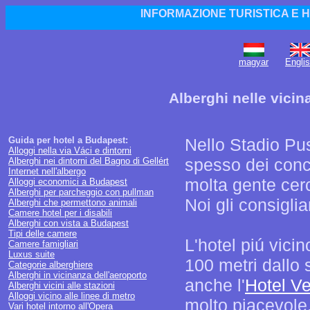
INFORMAZIONE TURISTICA E 
magyar
Engli
Alberghi nelle vici
Guida per hotel a Budapest:
Nello Stadio Pu
Alloggi nella via Váci e dintorni
spesso dei concer
Alberghi nei dintorni del Bagno di Gellért
Internet nell'albergo
molta gente cerc
Alloggi economici a Budapest
Alberghi per parcheggio con pullman
Noi gli consigli
Alberghi che permettono animali
Camere hotel per i disabili
Alberghi con vista a Budapest
Tipi delle camere
L'hotel piú vicin
Camere famigliari
Luxus suite
100 metri dallo 
Categorie alberghiere
Alberghi in vicinanza dell'aeroporto
anche l'
Hotel Ve
Alberghi vicini alle stazioni
Alloggi vicino alle linee di metro
molto piacevole,
Vari hotel intorno all'Opera