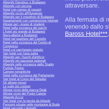
Alberghi Danubius a Budapest
attraversare.
Alberghi con piscina
Hotel con campo di squash
Alberghi vicino all'Hungexpo
Alberghi per il marathon di Budapest
Alla fermata di 
Appartamenti con connessione Internet
Alloggi per i gruppi di studenti
venendo dallo sta
Hotel nella vicinanza dei parchi
L'hotel piú grande di Budapest
Baross Hotel***
Nave-albergi a Budapest
Hotel nel quartiere del Castello
Hotel nella vicinanza del Centro di
Congresso
Hotel col parcheggio gratuito
Vari hotel con l'aria pulita
Alberghi per i fuochi d'artificio
Alberghi nei passeggi pedonali
Alberghi nelle vicinanze dello Stadio
Puskás Ferenc
Camere romantiche
Hotel nella vicinanza del Parlamento
Vari hotel al Corso del Danubio
Gli alloggi minori
Le suite piú costosi
Alloggi vicini della piazza Deák
Alloggi vicini del Ponte Catene
Alberghi Accor
Vari hotel con la tavola da biliardo
Pensioni situate nelle montagne di Buda
Hotel secondo i distretti