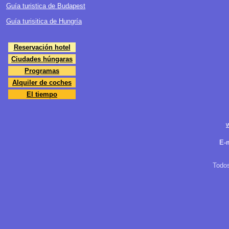
Guía turistica de Budapest
Guía turisitica de Hungría
Reservación hotel
Ciudades húngaras
Programas
Alquiler de coches
El tiempo
E-
Todos