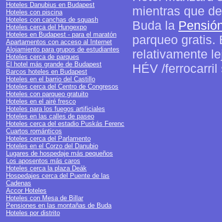
Hoteles Danubius en Budapest
mientras que de
Hoteles con piscina
Hoteles con canchas de squash
Buda la
Pensión
Hoteles cerca del Hungexpo
Hoteles en Budapest - para el maratón
parqueo gratis.
Apartamentos con acceso al Internet
Alojamiento para grupos de estudiantes
relativamente le
Hoteles cerca de parques
El hotel más grande de Budapest
HÉV /ferrocarri
Barcos hoteles en Budapest
Hoteles en el barrio del Castillo
Hoteles cerca del Centro de Congresos
Hoteles con parqueo gratuito
Hoteles en el airé fresco
Hoteles para los fuegos artificiales
Hoteles en las calles de paseo
Hoteles cerca del estadio Puskás Ferenc
Cuartos románticos
Hoteles cerca del Parlamento
Hoteles en el Corzo del Danubio
Lugares de hospedaje más pequeños
Los aposentos más caros
Hoteles cerca la plaza Deák
Hospedajes cerca del Puente de las
Cadenas
Accor Hoteles
Hoteles con Mesa de Billar
Pensiones en las montañas de Buda
Hoteles por distrito