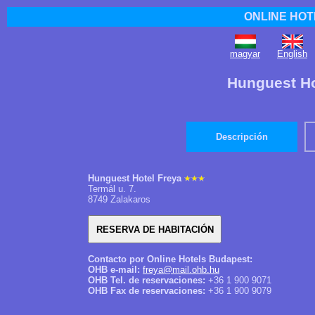
ONLINE HOT
magyar
English
Hunguest Ho
Descripción
Hunguest Hotel Freya
Termál u. 7.
8749 Zalakaros
Contacto por Online Hotels Budapest:
OHB e-mail:
freya@mail.ohb.hu
OHB Tel. de reservaciones:
+36 1 900 9071
OHB Fax de reservaciones:
+36 1 900 9079