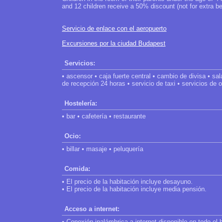
and 12 children receive a 50% discount (not for extra 
Servicio de enlace con el aeropuerto
Excursiones por la ciudad Budapest
Servicios:
• ascensor • caja fuerte central • cambio de divisa • sal
de recepción 24 horas • servicio de taxi • servicios de o
Hostelería:
• bar • cafetería • restaurante
Ocio:
• billar • masaje • peluquería
Comida:
• El precio de la habitación incluye desayuno.
• El precio de la habitación incluye media pensión.
Acceso a internet:
• Conexión inalámbrica a internet disponible en todo el h