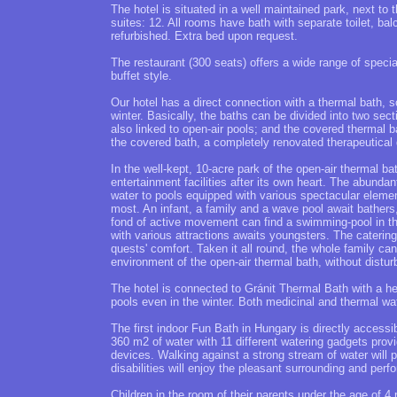
The hotel is situated in a well maintained park, next to 
suites: 12. All rooms have bath with separate toilet, bal
refurbished. Extra bed upon request.
The restaurant (300 seats) offers a wide range of speci
buffet style.
Our hotel has a direct connection with a thermal bath, s
winter. Basically, the baths can be divided into two sect
also linked to open-air pools; and the covered thermal ba
the covered bath, a completely renovated therapeutical 
In the well-kept, 10-acre park of the open-air thermal ba
entertainment facilities after its own heart. The abunda
water to pools equipped with various spectacular elemen
most. An infant, a family and a wave pool await bathers,
fond of active movement can find a swimming-pool in the
with various attractions awaits youngsters. The catering
quests' comfort. Taken it all round, the whole family ca
environment of the open-air thermal bath, without disturb
The hotel is connected to Gránit Thermal Bath with a h
pools even in the winter. Both medicinal and thermal wat
The first indoor Fun Bath in Hungary is directly accessi
360 m2 of water with 11 different watering gadgets prov
devices. Walking against a strong stream of water will 
disabilities will enjoy the pleasant surrounding and per
Children in the room of their parents under the age of 