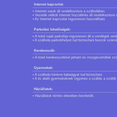
Internet kapcsolat:
• Internet sarok áll rendelkezésre a szállodában.
• Vezeték nélküli Internet hozzáférés áll rendelkezésre
• Az Internet kapcsolat ingyenesen használható.
Parkolási lehetőségek:
• A hotel saját parkolója ingyenesen áll a vendégek ren
• A szálloda parkolóhelyet tud biztosítani buszok számá
Kerekesszék:
• A hotel kerekesszékkel járható és mozgássérültek szá
Gyermekek:
• A szálloda kérésre babaágyat tud biztosítani.
• 6 év alatti gyermekeknek ingyenes a szállás a szülők
Háziállatok:
• Háziállatok térítés ellenében bevihetők.