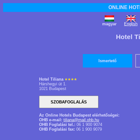
ONLINE HOT
magyar
English
Hotel T
Ismertető
Hotel Tiliana
Hárshegyi út 1.
1021 Budapest
Az Online Hotels Budapest elérhetőségei:
OHB e-mail:
tiliana@mail.ohb.hu
OHB Foglalási tel.:
06 1 900 9074
OHB Foglalási fax:
06 1 900 9079