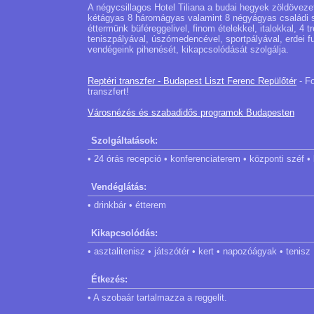
A négycsillagos Hotel Tiliana a budai hegyek zöldöveze
kétágyas 8 háromágyas valamint 8 négyágyas családi szo
éttermünk büféreggelivel, finom ételekkel, italokkal, 4 
teniszpályával, úszómedencével, sportpályával, erdei fu
vendégeink pihenését, kikapcsolódását szolgálja.
Reptéri transzfer - Budapest Liszt Ferenc Repülőtér
- Fo
transzfert!
Városnézés és szabadidős programok Budapesten
Szolgáltatások:
• 24 órás recepció • konferenciaterem • központi széf • l
Vendéglátás:
• drinkbár • étterem
Kikapcsolódás:
• asztalitenisz • játszótér • kert • napozóágyak • tenisz
Étkezés:
• A szobaár tartalmazza a reggelit.