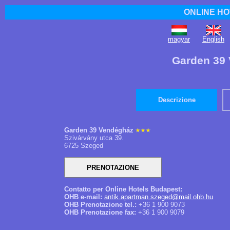
ONLINE HO
magyar
English
Garden 39
Descrizione
Garden 39 Vendégház
Szivárvány utca 39.
6725 Szeged
Contatto per Online Hotels Budapest:
OHB e-mail:
antik.apartman.szeged@mail.ohb.hu
OHB Prenotazione tel.:
+36 1 900 9073
OHB Prenotazione fax:
+36 1 900 9079