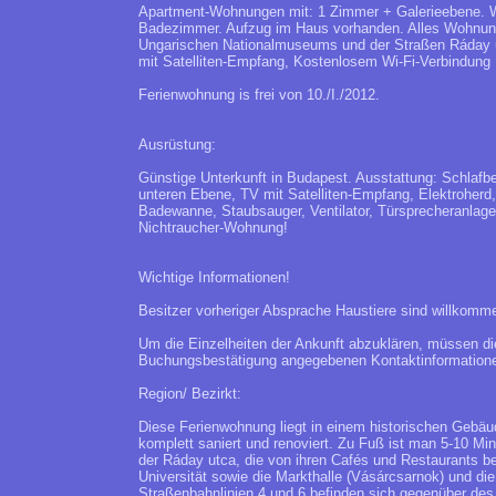
Apartment-Wohnungen mit: 1 Zimmer + Galerieebene. 
Badezimmer. Aufzug im Haus vorhanden. Alles Wohnunge
Ungarischen Nationalmuseums und der Straßen Ráday u
mit Satelliten-Empfang, Kostenlosem Wi-Fi-Verbindung
Ferienwohnung is frei von 10./I./2012.
Ausrüstung:
Günstige Unterkunft in Budapest. Ausstattung: Schlafber
unteren Ebene, TV mit Satelliten-Empfang, Elektroherd
Badewanne, Staubsauger, Ventilator, Türsprecheranlag
Nichtraucher-Wohnung!
Wichtige Informationen!
Besitzer vorheriger Absprache Haustiere sind willkom
Um die Einzelheiten der Ankunft abzuklären, müssen die
Buchungsbestätigung angegebenen Kontaktinformatione
Region/ Bezirkt:
Diese Ferienwohnung liegt in einem historischen Geb
komplett saniert und renoviert. Zu Fuß ist man 5-10
der Ráday utca, die von ihren Cafés und Restaurants b
Universität sowie die Markthalle (Vásárcsarnok) und di
Straßenbahnlinien 4 und 6 befinden sich gegenüber de