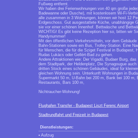
Fußweg entfernt.
Wir haben drei Ferienwohnungen von 40 qm große jede
Badewanne oder Dusche), mit kostenlosem Wi-Fi-Verbin
alle zusammen in 3 Wohnungen, können wir host 12 Pers
Erdgeschoss. Gut ausgestattete Küche, unabhängige G
sie vor einer schönen Innenhof. Bettwäsche und Bettw
WICHTIG! Es gibt keine Rezeption hier so, bitten wir Si
Handynummer!
Mit den öffentlichen Verkehrsmitteln, vor dem Gebäude h
Bahn-Stationen sowie ein Bus, Trolley-Station. Eine Nac
für Menschen, die für die Sziget Festival in Budapest,
Rudas Lukács oder Gellért-Bad zu gehen.
Andere Attraktionen wie: Der Vigadó, Budaer Burg, das
dem Stadtpark, der Heldenplatz, Die Synagougue auch bei
dritten Stock eines schönen Gebäudes, ideal für kleine
gleichen Wohnung sein. Unterkunft Wohnungen in Budape
Supermarkt 50 m, U-Bahn bei 200 m, Bank bei 100 m, B
Restaurants, Bars 100 m,
Nichtraucher-Wohnung!
Flughafen Transfer - Budapest Liszt Ferenc Airport
Stadtrundfahrt und Freizeit in Budapest
Dienstleistungen:
• Aufzug