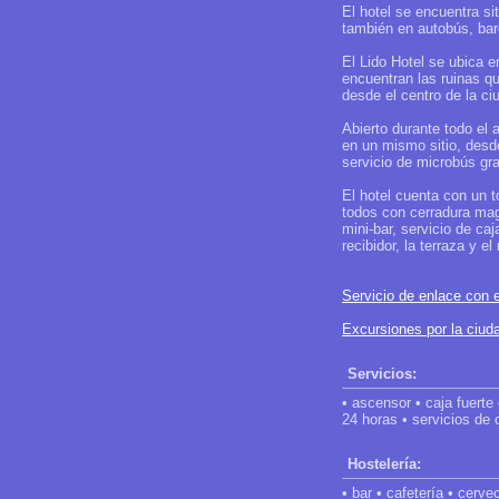
El hotel se encuentra si
también en autobús, barc
El Lido Hotel se ubica 
encuentran las ruinas q
desde el centro de la ci
Abierto durante todo el
en un mismo sitio, desd
servicio de microbús gra
El hotel cuenta con un 
todos con cerradura magn
mini-bar, servicio de ca
recibidor, la terraza y 
Servicio de enlace con e
Excursiones por la ciu
Servicios:
• ascensor • caja fuerte
24 horas • servicios de 
Hostelería:
• bar • cafetería • cerve