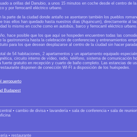
tuado a orillas del Danubio, a unos 15 minutos en coche desde el centro de la
o y por ferrocarril eléctrico urbano.
en la parte de la ciudad donde antaño se asentaron también los pueblos roma
ue tras ellos han quedado hasta nuestros días (Aquincum), directamente al la
udad lo mismo en coche como en autobús, barco y ferrocarril eléctrico urbano
 año, hace posible que los que aquí se hospeden encuentren todas las comodi
e la gastronomía hasta la celebración de conferencias y entrenamientos empre
tuito para los que desean desplazarse al centro de la ciudad sin hacer parada
total de 54 habitaciones, 2 apartamentos y un apartamento equipado especial
ética, circuito interno de vídeo, radio, teléfono, sistema de comunicación ho
ja fuerte gratuito en recepción y cuarto de baño completo. Las estancias de 
el restaurante disponen de conección WI-FI a disposición de los huéspedes.
l aeropuerto
dad Budapest
 central • cambio de divisa • lavandería • sala de conferencia • sala de reunio
oficina
cería • restaurante