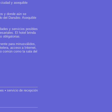
 ciudad y asequible
nos y donde aún se
do del Danubio. Asequible
.
dades y servicios posibles
sariales. El hotel brinda
s obligatorias.
mente para minusválidos,
telera, acceso a Internet,
uso común como la sala del
nes • servicio de recepción