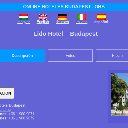
ONLINE HOTELES BUDAPEST - OHB
magyar
English
deutsch
italiano
español
Lido Hotel – Budapest
Descripción
Fotos
Precios
otels Budapest:
ohb.hu
ones:
+36 1 900 9071
nes:
+36 1 900 9079