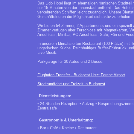
Das Lido Hotel liegt im ehemaligen römischen Stadtteil
nur 15 Minuten von der Innenstadt entfernt. Das Hotel 
verkehrenden Schiffen leicht zugänglich. Unsere Dienst
Geschäftsleuten die Möglichkeit sich aktiv zu erholen.
Wir bieten 54 Zimmer, 2 Appartements und ein speziell 
Zimmer verfügen über Türschloss mit Magnetkarten, W
Anschluss, Minibar, PC-Anschluss, Safe, Fön und Feue
In unserem klimatisierten Restaurant (100 Plätze) mit Te
ungarischen Küche. Reichhaltiges Buffet-Frühstück und
Live-Musik.
Parkgarage für 30 Autos und 2 Busse.
Flughafen Transfer - Budapest Liszt Ferenc Airport
Stadtrundfahrt und Freizeit in Budapest
Dienstleistungen:
• 24-Stunden-Rezeption • Aufzug • Besprechungszimme
Zentralsafe
Gastronomie & Unterhaltung:
• Bar • Café • Kneipe • Restaurant