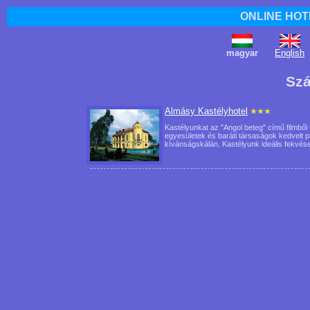
ONLINE HOT
magyar
English
Szá
Almásy Kastélyhotel
Kastélyunkat az "Angol beteg" című filmből m
egyesületek és baráti társaságok kedvelt 
kívánságskálán. Kastélyunk ideális fekvés