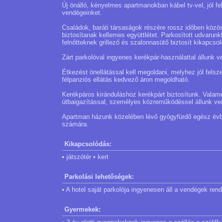
Új önálló, kényelmes apartmanokban kábel tv-vel, jól fe
vendégeinket.
Családok, baráti társaságok részére rossz időben közös
biztosítanak kellemes együttlétet. Parkosított udvarun
felnőtteknek grillező és szalonnasütő biztosít kikapcso
Zárt parkolóval ingyenes kerékpár-használattal állunk 
Étkezést önellátással kell megoldani, melyhez jól felsz
félpanziós ellátás kedvező áron megoldható.
Kerékpáros kiránduláshoz kerékpárt biztosítunk. Valam
útbaigazítással, személyes közreműködéssel állunk ve
Apartman házunk közelében lévő gyógyfürdő egész évbe
számára.
Kikapcsolódás:
• játszótér • kert
Parkolási lehetőségek:
• A hotel saját parkolója ingyenesen áll a vendégek ren
Gyermekek: