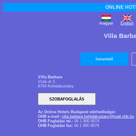
ONLINE HOT
magyar
English
Villa Barb
Ismertető
Villa Barbara
Viola út 3.
8784 Kehidakustány
Az Online Hotels Budapest elérhetőségei:
OHB e-mail:
villa.barbara.kehidakustany@mail.ohb.hu
OHB Foglalási tel.:
06 1 900 9074
OHB Foglalási fax:
06 1 900 9079