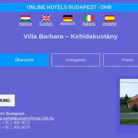
ONLINE HOTELS BUDAPEST - OHB
magyar
English
deutsch
italiano
español
Villa Barbara – Kehidakustány
Übersicht
Fotogalerie
Preise
els Budapest:
ara.kehidakustany@mail.ohb.hu
:
+36 1 900 9072
:
+36 1 900 9079