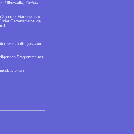
, Mikrowelle, Kaffee-
im Sommer Gartenplätze
Kinder Gartenspielzeuge
reib.
nden Geschäfte gesichert
aheligenden Programme mit
bnissbad einen