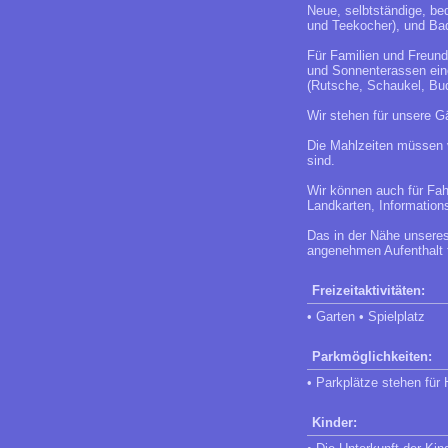
Neue, selbtständige, be
und Teekocher), und Ba
Für Familien und Freun
und Sonnenterassen eine
(Rutsche, Schaukel, Bud
Wir stehen für unsere G
Die Mahlzeiten müssen v
sind.
Wir können auch für Fah
Landkarten, Informations
Das in der Nähe unseres
angenehmen Aufenthalt f
Freizeitaktivitäten:
• Garten • Spielplatz
Parkmöglichkeiten:
• Parkplätze stehen für
Kinder: