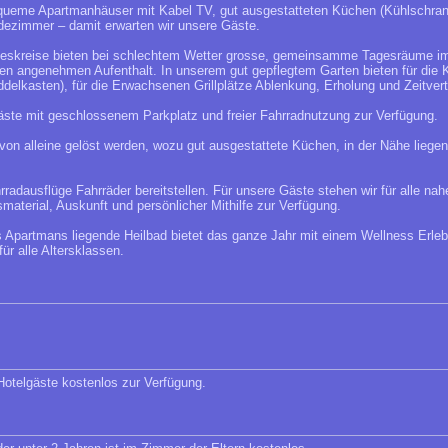
queme Apartmanhäuser mit Kabel TV, gut ausgestatteten Küchen (Kühlschrank
dezimmer – damit erwarten wir unsere Gäste.
deskreise bieten bei schlechtem Wetter grosse, gemeinsamme Tagesräume 
n angenehmen Aufenthalt. In unserem gut gepflegtem Garten bieten für die 
delkasten), für die Erwachsenen Grillplätze Ablenkung, Erholung und Zeitvert
äste mit geschlossenem Parkplatz und freier Fahrradnutzung zur Verfügung.
on alleine gelöst werden, wozu gut ausgestattete Küchen, in der Nähe liege
rradausflüge Fahrräder bereitstellen. Für unsere Gäste stehen wir für alle n
material, Auskunft und persönlicher Mithilfe zur Verfügung.
 Apartmans liegende Heilbad bietet das ganze Jahr mit einem Wellness Erle
ür alle Altersklassen.
 Hotelgäste kostenlos zur Verfügung.