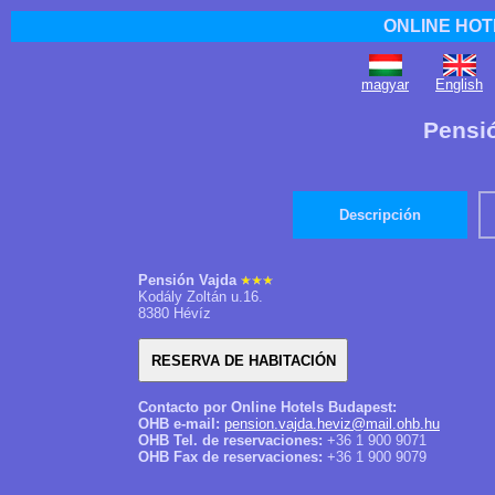
ONLINE HOT
magyar
English
Pensió
Descripción
Pensión Vajda
Kodály Zoltán u.16.
8380 Hévíz
Contacto por Online Hotels Budapest:
OHB e-mail:
pension.vajda.heviz@mail.ohb.hu
OHB Tel. de reservaciones:
+36 1 900 9071
OHB Fax de reservaciones:
+36 1 900 9079