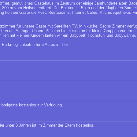
ffnet, gemütliches Gästehaus im Zentrum der einige Jahrhunderte alten Bades
 800 m vom Heilsee entfernt. Der Balaton ist 5 km und der Flughafen Sármel
g können Gäste die Post, Restaurants, Internet Cafés, Kirche, Apotheke, Fr
tzimmer für unsere Gäste mit Satelliten TV, Miniküche. Sechs Zimmer verfü
tten auf Anfrage. Unsere Pension bietet sich an für kleine Gruppen von Freu
milien mit kleinen Kindern bieten wir ein Babybett, Hochstuhl und Babywanne.
r Parkmöglichkeiten für 6 Autos im Hof.
 Hotelgäste kostenlos zur Verfügung.
der unter 3 Jahren ist im Zimmer der Eltern kostenlos.