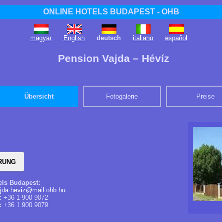
ONLINE HOTELS BUDAPEST - OHB
magyar
English
deutsch
italiano
español
Pension Vajda – Hévíz
Übersicht
Fotogalerie
Preise
els Budapest:
jda.heviz@mail.ohb.hu
:
+36 1 900 9072
:
+36 1 900 9079