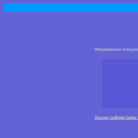
Weboldalunkon könnyen é
Összes szálloda listája