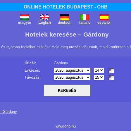
ONLINE HOTELEK BUDAPEST - OHB
magyar
English
deutsch
italiano
español
Hotelek keresése – Gárdony
s gyorsan foglalhat szállást. Adja meg utazási dátumait, majd kattintson a
Úticél:
Gárdony
Érkezés:
Távozás:
 – Gárdony
www.ohb.hu