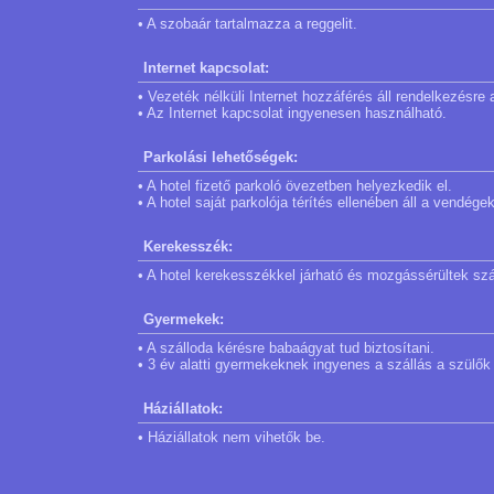
• A szobaár tartalmazza a reggelit.
Internet kapcsolat:
• Vezeték nélküli Internet hozzáférés áll rendelkezésre
• Az Internet kapcsolat ingyenesen használható.
Parkolási lehetőségek:
• A hotel fizető parkoló övezetben helyezkedik el.
• A hotel saját parkolója térítés ellenében áll a vendég
Kerekesszék:
• A hotel kerekesszékkel járható és mozgássérültek szá
Gyermekek:
• A szálloda kérésre babaágyat tud biztosítani.
• 3 év alatti gyermekeknek ingyenes a szállás a szülők
Háziállatok:
• Háziállatok nem vihetők be.