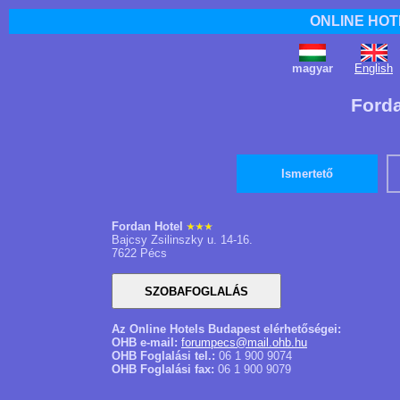
ONLINE HOT
magyar
English
Forda
Ismertető
Fordan Hotel
Bajcsy Zsilinszky u. 14-16.
7622 Pécs
Az Online Hotels Budapest elérhetőségei:
OHB e-mail:
forumpecs@mail.ohb.hu
OHB Foglalási tel.:
06 1 900 9074
OHB Foglalási fax:
06 1 900 9079