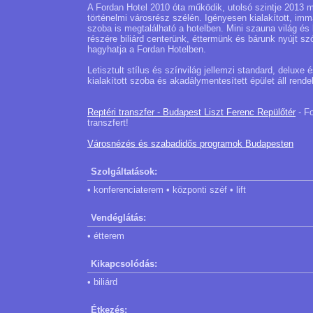
A Fordan Hotel 2010 óta működik, utolsó szintje 2013 m
történelmi városrész szélén. Igényesen kialakított, im
szoba is megtalálható a hotelben. Mini szauna világ és
részére biliárd centerünk, éttermünk és bárunk nyújt sz
hagyhatja a Fordan Hotelben.
Letisztult stílus és színvilág jellemzi standard, delux
kialakított szoba és akadálymentesített épület áll rende
Reptéri transzfer - Budapest Liszt Ferenc Repülőtér
- Fo
transzfert!
Városnézés és szabadidős programok Budapesten
Szolgáltatások:
• konferenciaterem • központi széf • lift
Vendéglátás:
• étterem
Kikapcsolódás:
• biliárd
Étkezés: