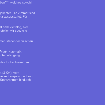
 Ében***, welches sowohl
gerichtet. Die Zimmer sind
ar ausgestattet. Für
sehr vielfältig, hier
tellen wir spezielle
umen stehen technischen
risör, Kosmetik,
Internetzugang.
t das Einkaufszentrum
ja (3 Km), vom
rasse Kerepesi, und vom
 Stadtzentrum hindurch.