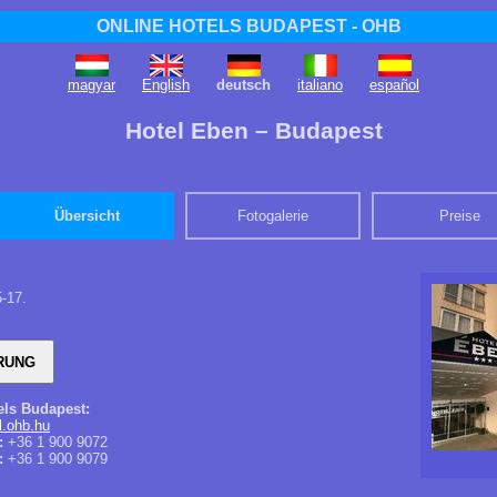
ONLINE HOTELS BUDAPEST - OHB
magyar
English
deutsch
italiano
español
Hotel Eben – Budapest
Übersicht
Fotogalerie
Preise
5-17.
els Budapest:
.ohb.hu
:
+36 1 900 9072
:
+36 1 900 9079