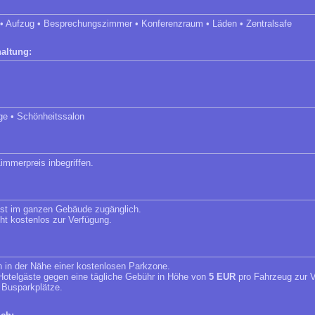
 • Aufzug • Besprechungszimmer • Konferenzraum • Läden • Zentralsafe
altung:
ge • Schönheitssalon
immerpreis inbegriffen.
 ist im ganzen Gebäude zugänglich.
eht kostenlos zur Verfügung.
ch in der Nähe einer kostenlosen Parkzone.
 Hotelgäste gegen eine tägliche Gebühr in Höhe von
5 EUR
pro Fahrzeug zur V
r Busparkplätze.