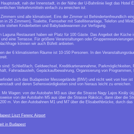
 Hauptstadt, nah der Innenstadt, in der Nähe der U-Bahnlinie liegt das Hotel
entlichen Verkehrsmitteln einfach zu erreichen ist.
immern sind alle klimatisiert. Eins der Zimmer ist Behindertenfreundlich ein
 in 25 Zimmern), Toalette, Fernseher mit Satellitenanlage, Telefon und Minib
Gäste stehen Kinderbetten und Babybadewannen zur Verfügung.
n Laguna Restaurant haben wir Platz für 100 Gäste. Das Angebot der Küche ist 
 und eine Terrasse. Für größere Veranstaltungen oder Gruppenreservierungen s
chfrage können wir auch Büfett anbieten.
n der 6 klimatisierten Räume ist 10-150 Personen. In den Veranstaltungsrä
reit.
n sind: Schließfach, Geldwechsel, Kreditkartenannahme, Parkmöglichkeiten, F
äft, Fahrradausleih, Gepäckaufbewahrung, Organisierung von Programmen, 
befindet sich das Budapester Messegelände (BNV) und nicht weit von hier is
enstadt und deren Sehenswürdigkeiten sind von hieraus leicht zu erreichen.
en. Mit Wagen: von der Autobahn M3 aus über die Strasse Nagy Lajos Király út
sweise von der Autobahn M5 aus über die Strasse Rákóczi, dann über die St
s 200 m. Von den Autobahnen M1 und M7 über die Elisabethbrücke, durch das
apest Liszt Ferenc Airport
eit in Budapest