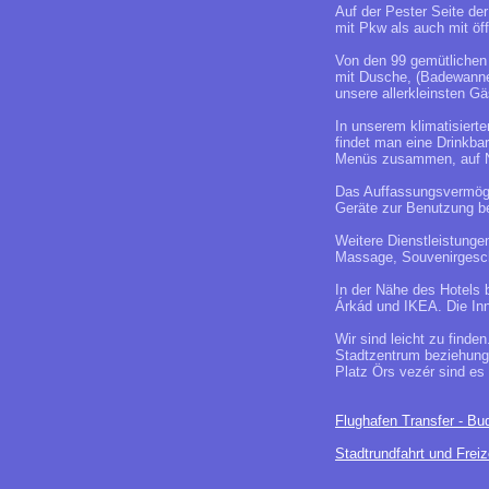
Auf der Pester Seite der
mit Pkw als auch mit öff
Von den 99 gemütlichen Z
mit Dusche, (Badewannen
unsere allerkleinsten 
In unserem klimatisierte
findet man eine Drinkbar
Menüs zusammen, auf Na
Das Auffassungsvermöge
Geräte zur Benutzung be
Weitere Dienstleistunge
Massage, Souvenirgesch
In der Nähe des Hotels 
Árkád und IKEA. Die Inn
Wir sind leicht zu find
Stadtzentrum beziehung
Platz Örs vezér sind e
Flughafen Transfer - Bud
Stadtrundfahrt und Freiz