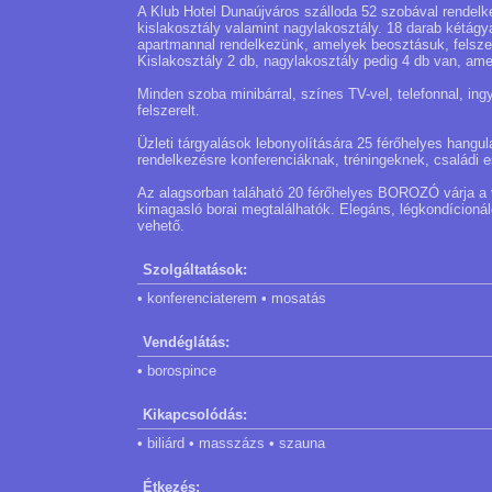
A Klub Hotel Dunaújváros szálloda 52 szobával rendel
kislakosztály valamint nagylakosztály. 18 darab kétág
apartmannal rendelkezünk, amelyek beosztásuk, felszere
Kislakosztály 2 db, nagylakosztály pedig 4 db van, amel
Minden szoba minibárral, színes TV-vel, telefonnal, ing
felszerelt.
Üzleti tárgyalások lebonyolítására 25 férőhelyes h
rendelkezésre konferenciáknak, tréningeknek, családi e
Az alagsorban taláható 20 férőhelyes BOROZÓ várja a
kimagasló borai megtalálhatók. Elegáns, légkondícionáló
vehető.
Szolgáltatások:
• konferenciaterem • mosatás
Vendéglátás:
• borospince
Kikapcsolódás:
• biliárd • masszázs • szauna
Étkezés: