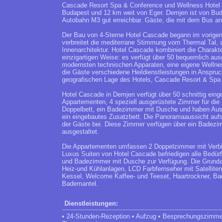
Cascade Resort Spa & Conference und Wellness Hotel **
Budapest und 12 km weit von Eger. Demjen ist von Bud
Autobahn M3 gut erreichbar. Gäste, die mit dem Bus a
Der Bau von 4-Sterne Hotel Cascade begann im vorige
verbreitet die mediterrane Stimmung vom Thermal Tal, a
Innenarchitektur. Hotel Cascade kombiniert die Charakte
einzigartigen Weise: es verfügt über 50 bequemlich au
modernsten technischen Apparaten, eine eigene Welln
die Gäste verschiedene Heildienstleistungen in Anspr
geografischen Lage des Hotels, Cascade Resort & Spa *
Hotel Cascade in Demjen verfügt über 50 schnittig ein
Appartementen, 4 speziell ausgerüstete Zimmer für die
Doppelbett, ein Badezimmer mit Dusche und haben Auss
ein eingebautes Zusatzbett. Die Panoramaaussicht auf
der Gäste bei. Diese Zimmer verfügen über ein Badezim
ausgestaltet.
Die Appartementen umfassen 2 Doppelzimmer mit Verbi
Luxus Suiten von Hotel Cascade befriedigen alle Bedür
und Badezimmer mit Dusche zur Verfügung. Die Grundaus
Heiz-und Kühlanlagen, LCD Farbfernseher mit Satellite
Kessel, Welcome Kaffee- und Teeset, Haartrockner, B
Bademantel.
Dienstleistungen:
• 24-Stunden-Rezeption • Aufzug • Besprechungszimmer