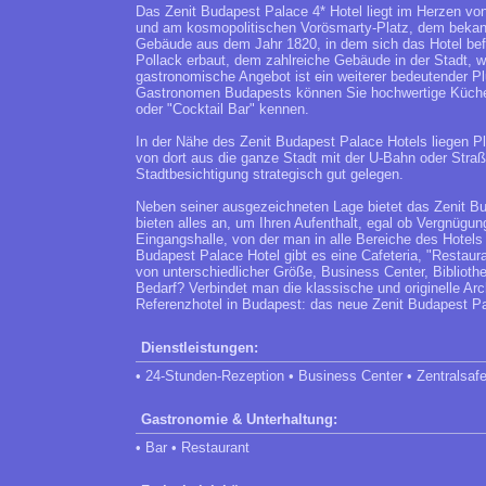
Das Zenit Budapest Palace 4* Hotel liegt im Herzen vo
und am kosmopolitischen Vorösmarty-Platz, dem bekann
Gebäude aus dem Jahr 1820, in dem sich das Hotel bef
Pollack erbaut, dem zahlreiche Gebäude in der Stadt,
gastronomische Angebot ist ein weiterer bedeutender P
Gastronomen Budapests können Sie hochwertige Küche 
oder "Cocktail Bar" kennen.
In der Nähe des Zenit Budapest Palace Hotels liegen 
von dort aus die ganze Stadt mit der U-Bahn oder Stra
Stadtbesichtigung strategisch gut gelegen.
Neben seiner ausgezeichneten Lage bietet das Zenit Bu
bieten alles an, um Ihren Aufenthalt, egal ob Vergnügu
Eingangshalle, von der man in alle Bereiche des Hotels 
Budapest Palace Hotel gibt es eine Cafeteria, "Restau
von unterschiedlicher Größe, Business Center, Biblioth
Bedarf? Verbindet man die klassische und originelle Ar
Referenzhotel in Budapest: das neue Zenit Budapest Pa
Dienstleistungen:
• 24-Stunden-Rezeption • Business Center • Zentralsaf
Gastronomie & Unterhaltung:
• Bar • Restaurant