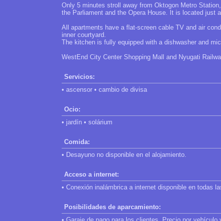
Only 5 minutes stroll away from Oktogon Metro Station, 
the Parliament and the Opera House. It is located just 
All apartments have a flat-screen cable TV and air cond
inner courtyard.
The kitchen is fully equipped with a dishwasher and mi
WestEnd City Center Shopping Mall and Nyugati Railway
Servicios:
• ascensor • cambio de divisa
Ocio:
• jardín • solárium
Comida:
• Desayuno no disponible en el alojamiento.
Acceso a internet:
• Conexión inalámbrica a internet disponible en todas la
Posibilidades de aparcamiento:
• Garaje de pago para los clientes. Precio por vehículo 