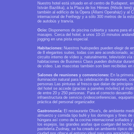
Nuestro hotel está situado en el centro de Budapest, e
István Bazilika), a la Plaza de los Héroes (Hősök tere) 
también al edificio de la Ópera (Állami Operaház) y al
internacional de Ferihegy y a sólo 300 metros de la esta
de autobús y tranvía.
Ocio:
Disponemos de piscina cubierta y sauna para el d
masajes. Cerca del hotel, a unos 10-15 minutos andando, 
jogging en una pista especial.
Habitaciones:
Nuestros huéspedes pueden elegir de en
de 8 elegantes suites, todas con aire acondicionado, acce
circuito interno de vídeo y, naturalmente, televisión ví
habitaciones de Business Class pueden disfrutar durante t
de vídeo. Las mascotas también son bien recibidas en n
Salones de reuniones y convenciones:
En la primera 
iluminación natural para la celebración de reuniones, 
personas.Las pinturas al fresco que datan de principios
del hotel se accede (gracias a paneles móviles) al mu
de entre 20 y 250 personas. Para el correcto desarrollo
infraestructura de servicio (videoconferencias, equipami
práctica del personal organizador.
Gastronomía:
El restaurante Olive's, de ambiente med
almuerzo y comida tipo bufé y los domingos y fines de 
húngara así como de la cocina internacional soñados y 
los espejos, las grandes arañas que cuelgan del techo y
pastelería Zsolnay, se ha creado un ambiente típico de p
ciudad nos ofrece el entorno ideal para una agradable c