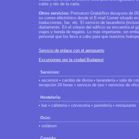
cafés y tés de la carta.
Otros servicios:
Prematuro Grab&Run desayuno de 05:30
su correo eléctrónico desde el E-mail Corner situado en 
traducciones, fax, etc. El servicio de lavandería (inclus
diariamente. En el sótano del edificio se encuentra el
viajes y tienda de regalos. Lo más importante, sin emba
personal que los lleva a cabo para que nuestros huésp
Servicio de enlace con el aeropuerto
Excursiones por la ciudad Budapest
Servicios:
• ascensor • cambio de divisa • lavandería • sala de con
recepción 24 horas • servicio de taxi • servicios de ofic
Hostelería:
• bar • cafetería • cervecería • pastelería • restaurante
Ocio:
• solárium
Comida: