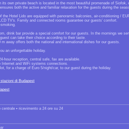
th its own private beach is located in the most beautiful promenade of Siofok, d
ensures both the active and familiar relaxation for the guests during the seas
 the Hotel Lido are equipped with panoramic balconies, air-conditioning / EU
te LCD TV's. Family and connected rooms guarantee our guests' comfort.
n-smoking.
oom, drink bar provide a special comfort for our guests. In the mornings we ser
r guest can take their choice according to their taste.
 m away offers both the national and international dishes for our guests.
ou an unforgettable holiday.
24-hour reception, central safe, fax are available.
ee Internet and WiFi systems connections.
ot, for a charge of Euro 5/night/car, to our guest during the holiday.
e stazioni di Budapest
dapest
 centrale • ricevimento a 24 ore su 24
bar