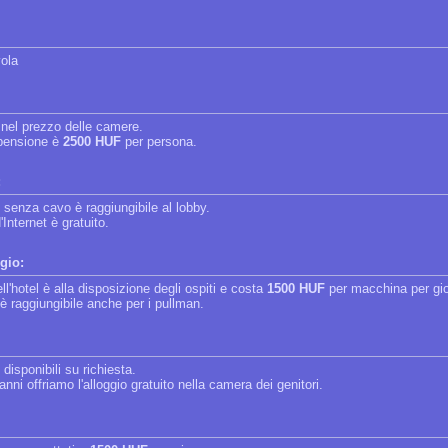
vola
 nel prezzo delle camere.
 pensione è
2500 HUF
per persona.
:
t senza cavo è raggiungibile al lobby.
'Internet è gratuito.
gio:
ell'hotel è alla disposizione degli ospiti e costa
1500 HUF
per macchina per gio
l è raggiungibile anche per i pullman.
disponibili su richiesta.
anni offriamo l'alloggio gratuito nella camera dei genitori.