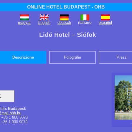
ONLINE HOTEL BUDAPEST - OHB
magyar
English
deutsch
italiano
español
Lidó Hotel – Siófok
Descrizione
Fotografie
Prezzi
tels Budapest:
@mail.ohb.hu
+36 1 900 9073
+36 1 900 9079