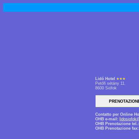
Lidó Hotel
Petőfi sétány 11.
8600 Siófok
Contatto per Online Ho
OHB e-mail:
lidosiofok
OHB Prenotazione tel.:
OHB Prenotazione fax: