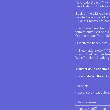
Hotel Lido Siofok *** wi
Lake Balaton. Our hotel 
Each of the 132 rooms of
mini-fridge and satelli
All of our rooms are no
In our hotel breakfast r
form of buffet. All of ou
Our restaurant Pater 100
Our private beach give y
In Hotel Lido Siofok *** 
In our Hotel we offer fr
We offer closed parking l
Transfer dall'aeroporto 
Circuito della città a Bu
Servizi:
• ascensore • cassaforte
Ristorazione:
• birreria • caffè • drink 