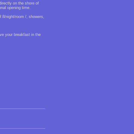
irectly on the shore of
onal opening time.
R 8/night/room /, showers,
ve your breakfast in the