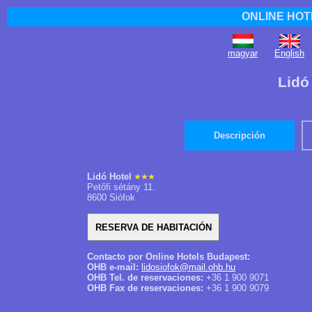
ONLINE HOT
magyar
English
Lidó
Descripción
Lidó Hotel
Petőfi sétány 11.
8600 Siófok
Contacto por Online Hotels Budapest:
OHB e-mail:
lidosiofok@mail.ohb.hu
OHB Tel. de reservaciones:
+36 1 900 9071
OHB Fax de reservaciones:
+36 1 900 9079