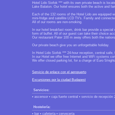
Hotel Lido Siofok *** with its own private beach is locat
Lake Balaton. Our hotel ensures both the active and fami
Each of the 132 rooms of the Hotel Lido are equipped wi
mini-fridge and satellite LCD TV's. Family and connect
All of our rooms are non-smoking.
In our hotel breakfast room, drink bar provide a special
form of buffet. All of our guest can take their choice acc
Our restaurant Pater 100 m away offers both the national
Our private beach give you an unforgettable holiday.
In Hotel Lido Siofok *** 24-hour reception, central safe, 
In our Hotel we offer free Internet and WiFi systems co
We offer closed parking lot, for a charge of Euro 5/night/
Servicio de enlace con el aeropuerto
Excursiones por la ciudad Budapest
Servicios:
• ascensor • caja fuerte central • servicio de recepción
Hostelería:
• bar • cafetería • cervecería