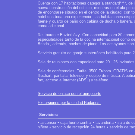
Cuenta con 17 habitaciones categoría standard****, de 
nueva construcción del edificio, mientras en el ala princ
de encontrarse situado en el centro de la ciudad, con t
hotel sea toda una experiencia. Las habitaciones dispo
fuerte y cuarto de baño con cabina de ducha o bañera,
cama adicional.
Restaurante Eszterházy: Con capacidad para 80 comens
especialidades tanto de la cocina internacional como d
Brinda , además, noches de piano. Los desayunos son ti
Servicio gratuito de garaje subterráneo habilitado para 
Sala de reuniones con capacidad para 20 . 25 invitados 
Sala de conferencias: Tarifa: 3500 Ft/hora. GRATIS en
flipchart, pantalla, televisor y equipo de música. A peti
fax, acceso a Internet (ADSL) y teléfono.
Servicio de enlace con el aeropuerto
Excursiones por la ciudad Budapest
Servicios:
• ascensor • caja fuerte central • lavandería • sala de c
niñera • servicio de recepción 24 horas • servicio de taxi