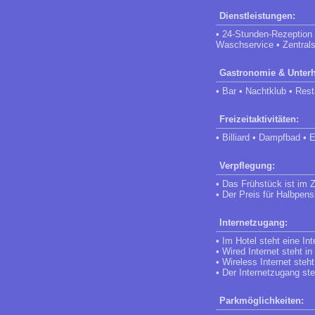
Dienstleistungen:
• 24-Stunden-Rezeption 
Waschservice • Zentral
Gastronomie & Unterh
• Bar • Nachtklub • Rest
Freizeitaktivitäten:
• Billiard • Dampfbad •
Verpflegung:
• Das Frühstück ist im Z
• Der Preis für Halbpens
Internetzugang:
• Im Hotel steht eine In
• Wired Internet steht i
• Wireless Internet steht
• Der Internetzugang st
Parkmöglichkeiten: