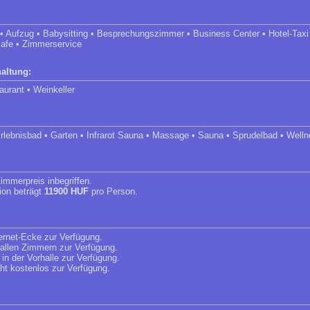
• Aufzug • Babysitting • Besprechungszimmer • Business Center • Hotel-Taxi
safe • Zimmerservice
altung:
aurant • Weinkeller
 Erlebnisbad • Garten • Infrarot Sauna • Massage • Sauna • Sprudelbad • Well
immerpreis inbegriffen.
ion beträgt
11900 HUF
pro Person.
ternet-Ecke zur Verfügung.
n allen Zimmern zur Verfügung.
 in der Vorhalle zur Verfügung.
eht kostenlos zur Verfügung.