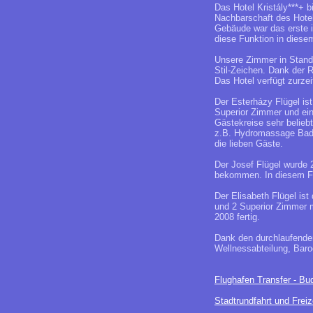
Das Hotel Kristály***+ bi
Nachbarschaft des Hotel
Gebäude war das erste i
diese Funktion in dies
Unsere Zimmer in Standa
Stil-Zeichen. Dank der 
Das Hotel verfügt zurze
Der Esterházy Flügel is
Superior Zimmer und ein
Gästekreise sehr belieb
z.B. Hydromassage Bade
die lieben Gäste.
Der Josef Flügel wurde 
bekommen. In diesem Fl
Der Elisabeth Flügel is
und 2 Superior Zimmer mi
2008 fertig.
Dank den durchlaufenden
Wellnessabteilung, Baro
Flughafen Transfer - Bud
Stadtrundfahrt und Freiz