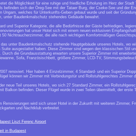
etet die Möglichkeit für eine ruhige und friedliche Erholung im Herz der Stadt 
s befinden sich der Öreg-See mit der Tataer Burg, der Cseke-See und der En
n Ungarn, welches für Unterkunfts-Geben gebaut wurde und seit der Gründung
em, unter Baudenkmalschutz stehendes Gebäude bewahrt.
rd und Superior Kategorie, die alle Bedürfnisse der Gäste befriedigen, legie
Renovierungen hat unser Hotel sich mit einem neuen exklusiven Empfangshall
it 50 Nichtraucherzimmer, die alle nach wichtigen Komfortmäßigen Gesichtspu
t das unter Baudenkmalschutz stehende Hauptgebäude unseres Hotels, wo wir
 Suite ausgestattet haben. Diese Zimmer sind wegen den klassischen Stil und
t. Durch die Grundausstattung erwarten unsere Superior Zimmer mit erweiterte
wanne, Sofa, Französischbett, größere Zimmer, LCD-TV, Stimmungsbeleuch
2007 renoviert. Hier haben 4 Einzelzimmer, 4 Standard- und ein Superior Dop
ügel können wir Zimmer mit Verbindungstür und Rollstuhlgerechtes Zimmer d
t der neue Teil unseres Hotels, wo sich 27 Standard Zimmer, ein Rollstuhlger
t Balkon befinden. Dieser Flügel wurde in zwei Teilen übermittelt, der erste T
 Renovierungen wird sich unser Hotel in der Zukunft mit weiteren Zimmer, F
ckgarten und Nachtklub verbreitet.
apest Liszt Ferenc Airport
eit in Budapest