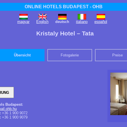
ONLINE HOTELS BUDAPEST - OHB
magyar
English
deutsch
italiano
español
Kristaly Hotel – Tata
Übersicht
Fotogalerie
Preise
els Budapest:
ail.ohb.hu
:
+36 1 900 9072
:
+36 1 900 9079