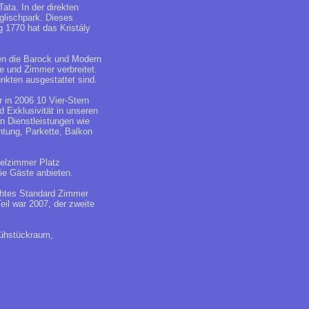
Tata. In der direkten
glischpark. Dieses
 1770 hat das Kristály
ren die Barock und Modern
e und Zimmer verbreitet.
nkten ausgestattet sind.
 in 2006 10 Vier-Stern
 Exklusivität in unseren
n Dienstleistungen wie
tung, Parkette, Balkon
pelzimmer Platz
ie Gäste anbieten.
echtes Standard Zimmer
eil war 2007, der zweite
rühstückraum,