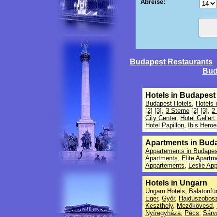
Abreise:
Budapest Restaurants
Bud
Hotels in Budapest
Budapest Hotels
,
Hotels 
[2]
[3]
,
3 Sterne
[2]
[3]
,
2
City Center
,
Hotel Gellert
,
Hotel Papillon
,
Ibis Hero
Apartments in Bud
Appartements in Budapes
Apartments
,
Elite Apartm
Appartements
,
Leslie Ap
Hotels in Ungarn
Ungarn Hotels
,
Balatonfü
Eger
,
Győr
,
Hajdúszobosz
Keszthely
,
Mezőkövesd
,
Nyíregyháza
,
Pécs
,
Sárv