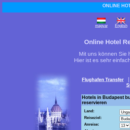
ONLINE HO
magyar
English
Online Hotel R
Mit uns können Sie h
Hier ist es sehr einfa
Flughafen Transfer
S
Hotels in Budapest b
reservieren
Land:
Reiseziel:
Anreise: