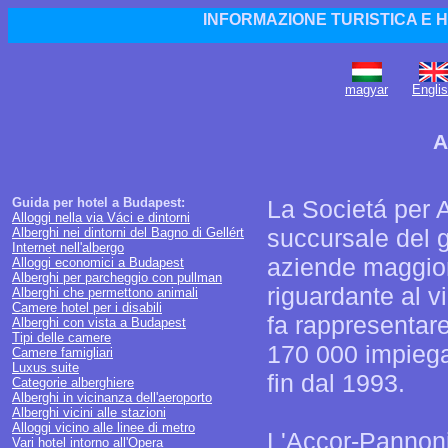
INFORMAZIONE TURISTICA E 
magyar
Engli
A
Guida per hotel a Budapest:
La Societá per 
Alloggi nella via Váci e dintorni
succursale del 
Alberghi nei dintorni del Bagno di Gellért
Internet nell'albergo
aziende maggiori
Alloggi economici a Budapest
Alberghi per parcheggio con pullman
riguardante al vi
Alberghi che permettono animali
Camere hotel per i disabili
fa rappresentare
Alberghi con vista a Budapest
Tipi delle camere
170 000 impiega
Camere famigliari
Luxus suite
fin dal 1993.
Categorie alberghiere
Alberghi in vicinanza dell'aeroporto
Alberghi vicini alle stazioni
Alloggi vicino alle linee di metro
L'Accor-Pannoni
Vari hotel intorno all'Opera