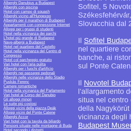
Alberghi Danubius a Budapest
Sofitel, 5 Novot
Alberghi con piscina
Hotel con campo di squash
Székesfehérvár, 
Alberghi vicino all'Hungexpo
Alberghi per il marathon di Budapest
Slovacchia dal 
Appartamenti con connessione Internet
Alloggi per i gruppi di studenti
Hotel nella vicinanza dei parchi
L'hotel piú grande di Budapest
Il
Sofitel Budap
Nave-albergi a Budapest
Hotel nel quartiere del Castello
nel quartiere co
Hotel nella vicinanza del Centro di
Congresso
banche, ai risto
Hotel col parcheggio gratuito
sul Ponte Caten
Vari hotel con l'aria pulita
Alberghi per i fuochi d'artificio
Alberghi nei passeggi pedonali
Alberghi nelle vicinanze dello Stadio
Il
Novotel Buda
Puskás Ferenc
Camere romantiche
l'allargamento d
Hotel nella vicinanza del Parlamento
Vari hotel al Corso del Danubio
situa nel centro 
Gli alloggi minori
Le suite piú costosi
della Nagykörút 
Alloggi vicini della piazza Deák
Alloggi vicini del Ponte Catene
vicinanza degli 
Alberghi Accor
Vari hotel con la tavola da biliardo
Budapest Mus
Pensioni situate nelle montagne di Buda
Hotel secondo i distretti