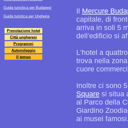
Guida turisitica per Budapest
Il
Mercure Buda
Guida turistica per Ungheria
capitale, di fro
arriva in soli 5 
Prenotazione hotel
dell'edificio si 
Città ungheresi
Programmi
Autonoleggio
L'hotel a quattr
Il tempo
trova nella zona
cuore commercial
Inoltre ci sono 
Square
si situa 
al Parco della Ci
Giardino Zoodiac
ai musei famosi