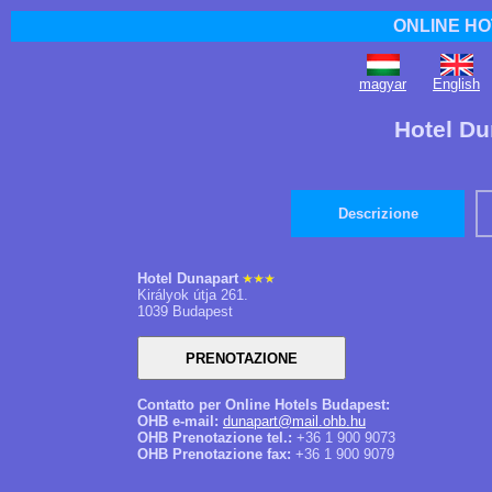
ONLINE HO
magyar
English
Hotel Du
Descrizione
Hotel Dunapart
Királyok útja 261.
1039 Budapest
Contatto per Online Hotels Budapest:
OHB e-mail:
dunapart@mail.ohb.hu
OHB Prenotazione tel.:
+36 1 900 9073
OHB Prenotazione fax:
+36 1 900 9079