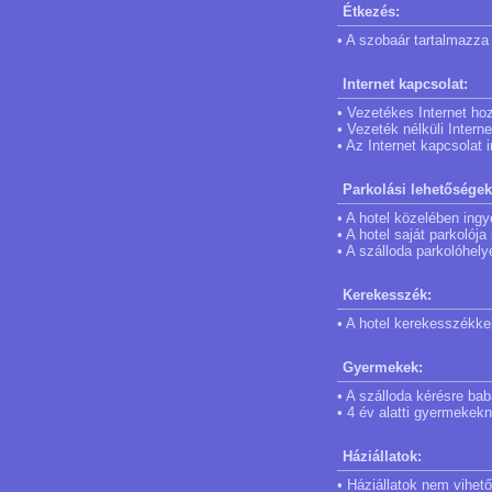
Étkezés:
• A szobaár tartalmazza 
Internet kapcsolat:
• Vezetékes Internet ho
• Vezeték nélküli Intern
• Az Internet kapcsolat
Parkolási lehetőségek
• A hotel közelében ingy
• A hotel saját parkolój
• A szálloda parkolóhely
Kerekesszék:
• A hotel kerekesszékke
Gyermekek:
• A szálloda kérésre bab
• 4 év alatti gyermekek
Háziállatok:
• Háziállatok nem vihető