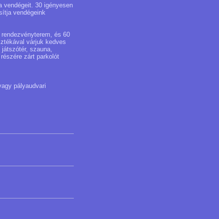
a vendégeit. 30 igényesen
osítja vendégeink
s rendezvényterem, és 60
sztékával várjuk kedves
játszótér, szauna,
részére zárt parkolót
vagy pályaudvari