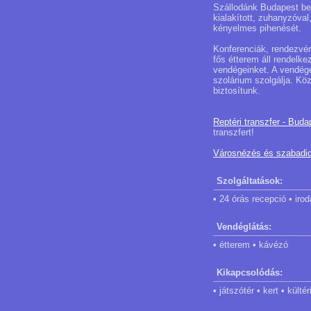
Szállodánk Budapest bel
kialakított, zuhanyzóval,
kényelmes pihenését.
Konferenciák, rendezvén
fős étterem áll rendelk
vendégeinket. A vendége
szolárium szolgálja. Köz
biztosítunk.
Reptéri transzfer - Buda
transzfert!
Városnézés és szabadi
Szolgáltatások:
• 24 órás recepció • irod
Vendéglátás:
• étterem • kávézó
Kikapcsolódás:
• játszótér • kert • kül