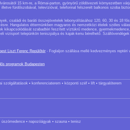
városától 15 km-re, a Római-parton, gyönyörű zöldövezeti környezetben várj
 illetve fürdőszobával, televízióval, telefonnal felszerelt balkonos szoba bizt
yek, családi és baráti összejövetelek lebonyolításához 120, 60, 30 és 18 fő
ezésre. Hangulatos éttermünkben magyaros és nemzetközi ételek széles vála
k kikapcsolódását szabadtéri feszített víztükrű medence, gyermekmedence, 
eli vizisport telepünkön teniszpálya és kajak-kenu bérelhető. Szállóvendégek 
pest Liszt Ferenc Repülőtér
- Foglaljon szállása mellé kedvezményes reptéri 
dős programok Budapesten
ai szolgáltatások • konferenciaterem • központi széf • lift • tárgyalóterem
téri úszómedence • napozóágyak • szauna • tenisz