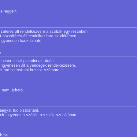
a reggelit.
zzáférés áll rendelkezésre a szobák egy részében.
et hozzáférés áll rendelkezésre az előtérben.
 ingyenesen használható.
:
enesen lehet parkolni az utcán.
a ingyenesen áll a vendégek rendelkezésére.
et tud biztosítani buszok számára is.
l nem járható.
aágyat tud biztosítani.
nek ingyenes a szállás a szülők szobájában.
k be.