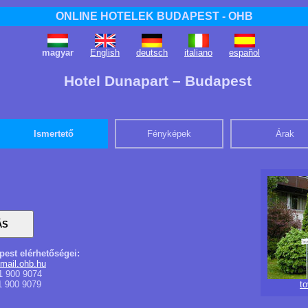
ONLINE HOTELEK BUDAPEST - OHB
magyar
English
deutsch
italiano
español
Hotel Dunapart – Budapest
Ismertető
Fényképek
Árak
pest elérhetőségei:
mail.ohb.hu
1 900 9074
1 900 9079
t