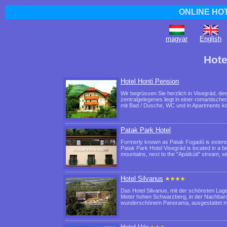
ONLINE HO
magyar
English
Hote
Hotel Honti Pension
Wir begrüssen Sie herzlich in Visegrád, d
zentralgelegenes liegt in einer romantisch
mit Bad / Dusche, WC und in Apartments k
Patak Park Hotel
Formerly known as Patak Fogadó is extende
Patak Park Hotel Visegrád is located in a b
mountains, next to the "Apátkúti" stream, 
Hotel Silvanus
Das Hotel Silvanus, mit der schönsten Lag
Meter hohen Schwarzberg, in der Nachbars
wunderschönem Panorama, ausgestattet m