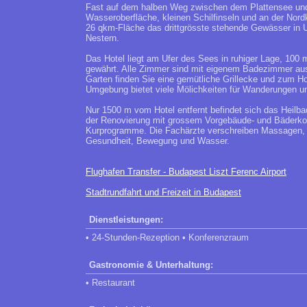
Fast auf dem halben Weg zwischen dem Plattensee und 
Wasseroberfläche, kleinen Schilfinseln und an der Nord
26 qkm-Fläche das drittgrösste stehende Gewässer in Un
Nestern.
Das Hotel liegt am Ufer des Sees in ruhiger Lage, 100 
gewährt. Alle Zimmer sind mit eigenem Badezimmer ausge
Garten finden Sie eine gemütliche Grillecke und zum Hot
Umgebung bietet viele Mölichkeiten für Wanderungen u
Nur 1500 m vom Hotel entfernt befindet sich das Heilb
der Renovierung mit grossem Vorgebäude- und Bäderkomp
Kurprogramme. Die Fachärzte verschreiben Massagen, 
Gesundheit, Bewegung und Wasser.
Flughafen Transfer - Budapest Liszt Ferenc Airport
Stadtrundfahrt und Freizeit in Budapest
Dienstleistungen:
• 24-Stunden-Rezeption • Konferenzraum
Gastronomie & Unterhaltung:
• Restaurant