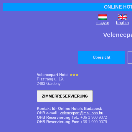
ONLINE HO
magyar
English
Velencepa
Übersicht
Velencepart Hotel
Pisztráng u. 19.
2483 Gárdony
Kontakt für Online Hotels Budapest:
OHB e-mail:
velencepart@mail.ohb.hu
OHB Reservierung Tel.:
+36 1 900 9072
OHB Reservierung Fax:
+36 1 900 9079