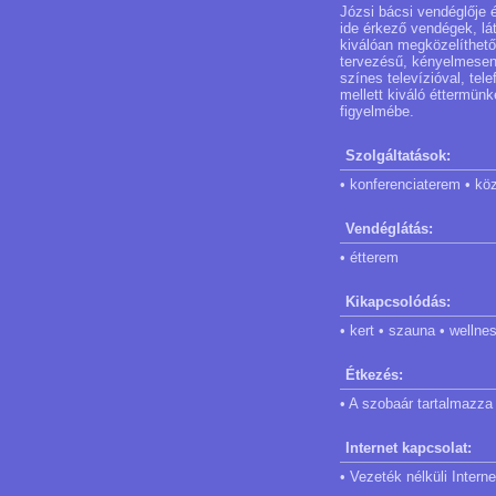
Józsi bácsi vendéglője 
ide érkező vendégek, lá
kiválóan megközelíthető
tervezésű, kényelmesen 
színes televízióval, tele
mellett kiváló éttermün
figyelmébe.
Szolgáltatások:
• konferenciaterem • kö
Vendéglátás:
• étterem
Kikapcsolódás:
• kert • szauna • wellne
Étkezés:
• A szobaár tartalmazza 
Internet kapcsolat:
• Vezeték nélküli Intern