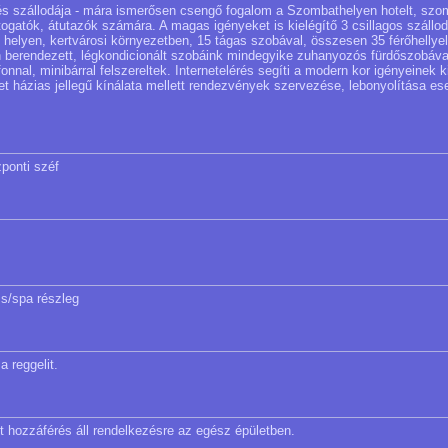
és szállodája - mára ismerősen csengő fogalom a Szombathelyen hotelt, szom
togatók, átutazók számára. A magas igényeket is kielégítő 3 csillagos száll
 helyen, kertvárosi környezetben, 15 tágas szobával, összesen 35 férőhellyel
berendezett, légkondicionált szobáink mindegyike zuhanyozós fürdőszobával
fonnal, minibárral felszereltek. Internetelérés segíti a modern kor igényeinek 
ket házias jellegű kínálata mellett rendezvények szervezése, lebonyolítása es
zponti széf
ss/spa részleg
a reggelit.
et hozzáférés áll rendelkezésre az egész épületben.