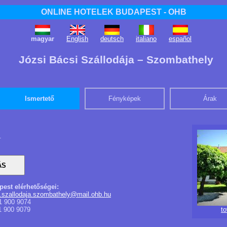
ONLINE HOTELEK BUDAPEST - OHB
magyar
English
deutsch
italiano
español
Józsi Bácsi Szállodája – Szombathely
Ismertető
Fényképek
Árak
.
pest elérhetőségei:
i.szallodaja.szombathely@mail.ohb.hu
1 900 9074
1 900 9079
t