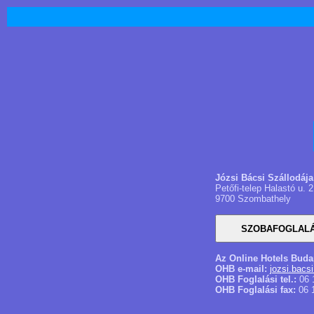
Józsi Bácsi Szállodája
Petőfi-telep Halastó u. 2
9700 Szombathely
Az Online Hotels Buda
OHB e-mail:
jozsi.bacs
OHB Foglalási tel.:
06 
OHB Foglalási fax:
06 