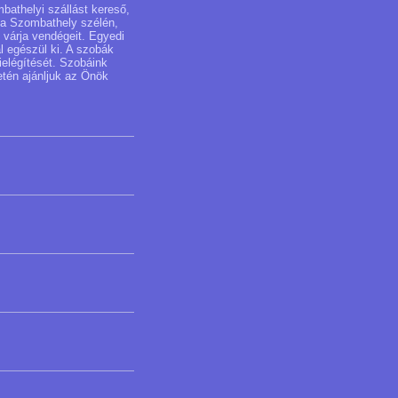
bathelyi szállást kereső,
oda Szombathely szélén,
 várja vendégeit. Egyedi
 egészül ki. A szobák
kielégítését. Szobáink
etén ajánljuk az Önök