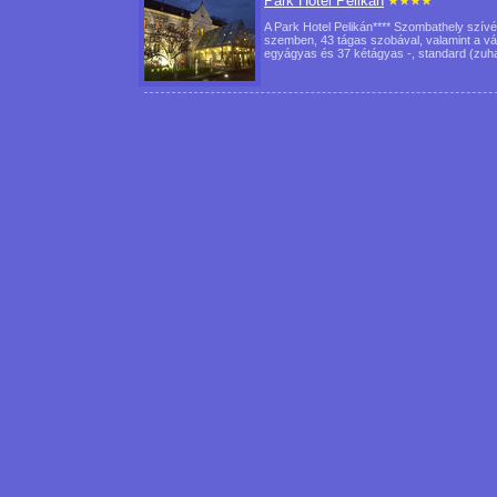
Park Hotel Pelikán
A Park Hotel Pelikán**** Szombathely szív
szemben, 43 tágas szobával, valamint a váro
egyágyas és 37 kétágyas -, standard (z