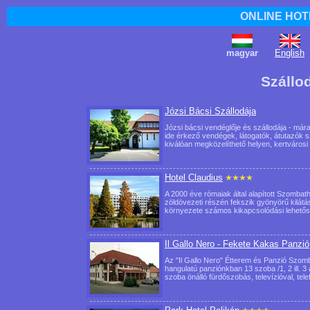
ONLINE HOT
magyar
English
Szállo
Józsi Bácsi Szállodája
Józsi bácsi vendéglője és szállodája - má
ide érkező vendégek, látogatók, átutazók s
kiválóan megközelíthető helyen, kertváro
Hotel Claudius
A 2000 éve rómaiak által alapított Szombat
zöldövezeti részén fekszik gyönyörű kilátás
környezete számos kikapcsolódási lehet
Il Gallo Nero - Fekete Kakas Panzió
Az "Il Gallo Nero" Étterem és Panzió Szomb
hangulatú panziónkban 13 szoba /1, 2 ill. 
szoba önálló fürdőszobás, televízióval, te