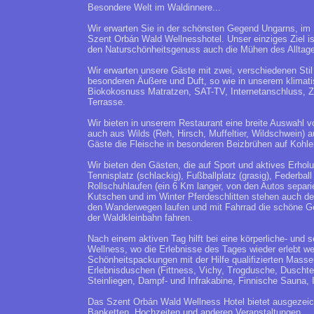
Besondere Welt im Waldinnere...
Wir erwarten Sie in der schönsten Gegend Ungarns, im 
Szent Orbán Wald Wellnesshotel. Unser einziges Ziel i
den Naturschönheitsgenuss auch die Mühen des Alltag
Wir erwarten unsere Gäste mit zwei, verschiedenen Sti
besonderen Äußere und Duft, so wie in unserem klimat
Biokokosnuss Matratzen, SAT-TV, Internetanschluss, Zi
Terrasse.
Wir bieten in unserem Restaurant eine breite Auswahl 
auch aus Wilds (Reh, Hirsch, Muffeltier, Wildschwein)
Gäste die Fleische in besonderen Beizbrühen auf Kohle
Wir bieten den Gästen, die auf Sport und aktives Erhol
Tennisplatz (schlackig), Fußballplatz (grasig), Federbal
Rollschuhlaufen (ein 6 Km langer, von den Autos sepa
Kutschen und im Winter Pferdeschlitten stehen auch d
den Wanderwegen laufen und mit Fahrrad die schöne Ge
der Waldkleinbahn fahren.
Nach einem aktiven Tag hilft bei eine körperliche- und
Wellness, wo die Erlebnisse des Tages wieder erlebt 
Schönheitspackungen mit der Hilfe qualifizierten Mass
Erlebnisduschen (Fittness, Vichy, Trogdusche, Duscht
Steinliegen, Dampf- und Infrakabine, Finnische Sauna,
Das Szent Orbán Wald Wellness Hotel bietet ausgezeich
Banketten, Hochzeiten und anderen Veranstaltungen.