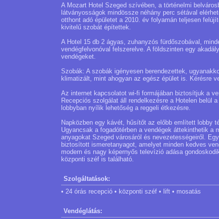
A Mozart Hotel Szeged szívében, a történelmi belvárosban
látványosságok mindössze néhány perc sétával elérhető
otthont adó épületet a 2010. év folyamán teljesen felúj
kivitelű szobát építettek.
A Hotel 15 db 2 ágyas, zuhanyzós fürdőszobával, minde
vendégfelvonóval felszerelve. A földszinten egy akadály
vendégeket.
Szobák: A szobák igényesen berendezettek, ugyanakkor
klimatizált, mint ahogyan az egész épület is. Kérésre 
Az internet kapcsolatot wi-fi formájában biztosítjuk a 
Recepciós szolgálat áll rendelkezésre a Hotelen belül 
lobbyban nyílik lehetőség a reggeli étkezésre.
Napközben egy kávét, hűsítőt az előbb említett lobby t
Ugyancsak a fogadótérben a vendégek áttekinthetik a mi
anyagokat Szeged városáról és nevezetességeiről. Egy 
biztosított ismeretanyagot, amelyet minden kedves vend
modern és nagy képernyős televízió adása gondoskodik
központi széf is található.
Szolgáltatások:
• 24 órás recepció • központi széf • lift • mosatás
Vendéglátás: