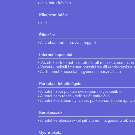
• drinkbár • kávézó
Kikapcsolódás:
• kert
Étkezés:
• A szobaár tartalmazza a reggelit.
Internet kapcsolat:
• Vezetékes Internet hozzáférés áll rendelkezésre az 
• Vezeték nélküli Internet hozzáférés áll rendelkezésre
• Az Internet kapcsolat ingyenesen használható.
Parkolási lehetőségek:
• A hotel fizető parkoló övezetben helyezkedik el.
• A hotel nem rendelkezik saját parkolóval.
• A hotel közelében nyilvános parkolóház vehető igénybe
Kerekesszék:
• A hotel kerekesszékkel járható és mozgássérültek szá
Gyermekek: