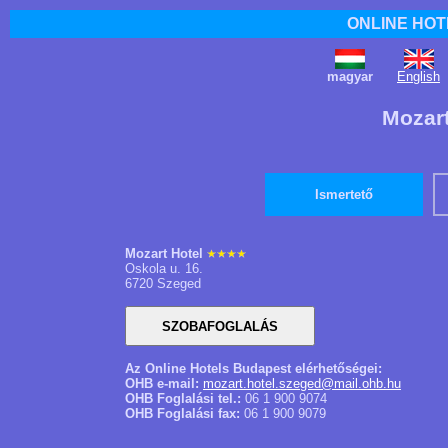
ONLINE HOT
magyar
English
Mozart
Ismertető
Mozart Hotel
Oskola u. 16.
6720 Szeged
Az Online Hotels Budapest elérhetőségei:
OHB e-mail:
mozart.hotel.szeged@mail.ohb.hu
OHB Foglalási tel.:
06 1 900 9074
OHB Foglalási fax:
06 1 900 9079