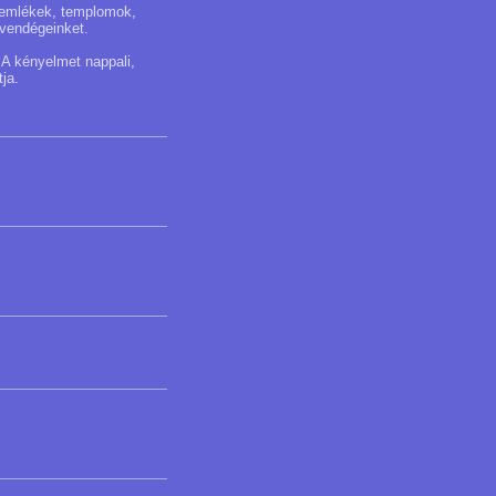
műemlékek, templomok,
 vendégeinket.
 A kényelmet nappali,
tja.