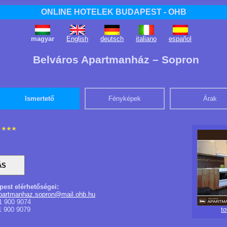
ONLINE HOTELEK BUDAPEST - OHB
magyar
English
deutsch
italiano
español
Belváros Apartmanház – Sopron
Ismertető
Fényképek
Árak
pest elérhetőségei:
apartmanhaz.sopron@mail.ohb.hu
1 900 9074
1 900 9079
t