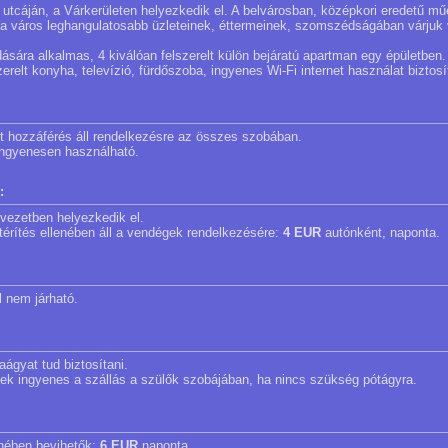
 utcáján, a Várkerületen helyezkedik el. A belvárosban, középkori eredetű 
 a város leghangulatosabb üzleteinek, éttermeinek, szomszédságában várjuk
ására alkalmas, 4 kiválóan felszerelt külön bejáratú apartman egy épületben.
zerelt konyha, televízió, fürdőszoba, ingyenes Wi-Fi internet használat biztosí
net hozzáférés áll rendelkezésre az összes szobában.
 ingyenesen használható.
:
 övezetben helyezkedik el.
a térítés ellenében áll a vendégek rendelkezésére:
4 EUR
autónként, naponta.
l nem járható.
aágyat tud biztosítani.
nek ingyenes a szállás a szülők szobájában, ha nincs szükség pótágyra.
lenében bevihetők:
6 EUR
naponta.