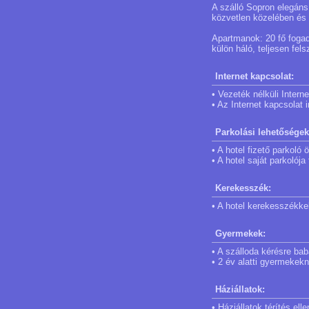
A szálló Sopron elegáns
közvetlen közelében és
Apartmanok: 20 fő fogad
külön háló, teljesen fels
Internet kapcsolat:
• Vezeték nélküli Inter
• Az Internet kapcsolat
Parkolási lehetőségek
• A hotel fizető parkoló
• A hotel saját parkolój
Kerekesszék:
• A hotel kerekesszékke
Gyermekek:
• A szálloda kérésre bab
• 2 év alatti gyermekek
Háziállatok:
• Háziállatok térítés el