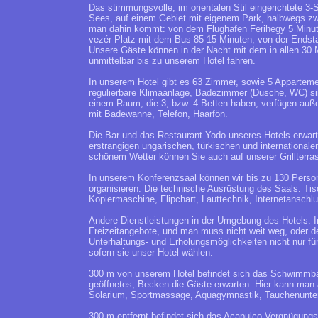
Das stimmungsvolle, im orientalen Stil eingerichtete 3-
Sees, auf einem Gebiet mit eigenem Park, halbwegs zwi
man dahin kommt: von dem Flughafen Ferihegy 5 Minute
vezér Platz mit dem Bus 85 15 Minuten, von der Endst
Unsere Gäste können in der Nacht mit dem in allen 30 
unmittelbar bis zu unserem Hotel fahren.
In unserem Hotel gibt es 63 Zimmer, sowie 5 Appartem
regulierbare Klimaanlage, Badezimmer (Dusche, WC) sin
einem Raum, die 3, bzw. 4 Betten haben, verfügen auß
mit Badewanne, Telefon, Haarfön.
Die Bar und das Restaurant Yodo unseres Hotels erwar
erstrangigen ungarischen, türkischen und internationalen
schönem Wetter können Sie auch auf unserer Grillterras
In unserem Konferenzsaal können wir bis zu 130 Perso
organisieren. Die technische Ausrüstung des Saals: Tis
Kopiermaschine, Flipchart, Lauttechnik, Internetansch
Andere Dienstleistungen in der Umgebung des Hotels: In
Freizeitangebote, und man muss nicht weit weg, oder 
Unterhaltungs- und Erholungsmöglichkeiten nicht nur f
sofern sie unser Hotel wählen.
300 m von unserem Hotel befindet sich das Schwimmba
geöffnetes, Becken die Gäste erwarten. Hier kann man
Solarium, Sportmassage, Aquagymnastik, Tauchenunter
300 m entfernt befindet sich das Acapulco Vergnügungs