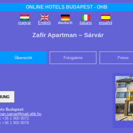
ONLINE HOTELS BUDAPEST - OHB
magyar
English
deutsch
italiano
español
Zafír Apartman – Sárvár
Übersicht
Fotogalerie
Preise
els Budapest:
tman.sarvar@mail.ohb.hu
:
+36 1 900 9072
:
+36 1 900 9079