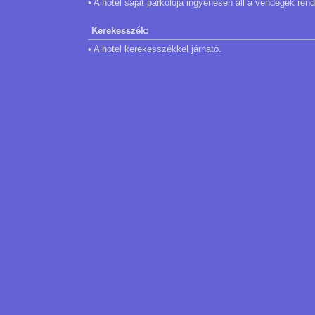
• A hotel saját parkolója ingyenesen áll a vendégek ren
Kerekesszék:
• A hotel kerekesszékkel járható.