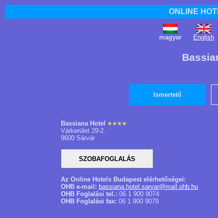
ONLINE HOT
magyar
English
Bassian
Ismertető
Bassiana Hotel
Várkerület 29-2.
9600 Sárvár
Az Online Hotels Budapest elérhetőségei:
OHB e-mail:
bassiana.hotel.sarvar@mail.ohb.hu
OHB Foglalási tel.:
06 1 900 9074
OHB Foglalási fax:
06 1 900 9079