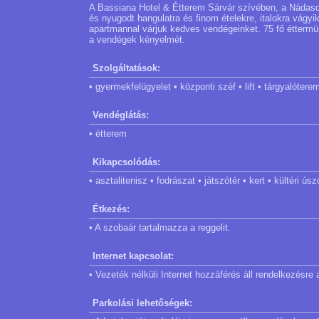
A Bassiana Hotel & Étterem Sárvár szívében, a Nádas
és nyugodt hangulatra és finom ételekre, italokra vágyi
apartmannal várjuk kedves vendégeinket. 75 fő éttermün
a vendégek kényelmét.
Szolgáltatások:
• gyermekfelügyelet • központi széf • lift • tárgyalótere
Vendéglátás:
• étterem
Kikapcsolódás:
• asztalitenisz • fodrászat • játszótér • kert • kültér
Étkezés:
• A szobaár tartalmazza a reggelit.
Internet kapcsolat:
• Vezeték nélküli Internet hozzáférés áll rendelkezésre
Parkolási lehetőségek: