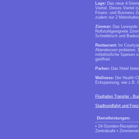
Lage:
Das neue 4-Sterne
Viertel. Dieses Viertel 
Finanz- und Business Ze
zudem nur 2 Metrohalte
Zimmer:
Das Leonardo H
Rollstuhlgeeignete Zimm
Schreibtisch und Badez
Restaurant:
Im Courtyar
Abendessen probieren. 
mittelöstliche Speisen 
geöffnet.
Parken:
Das Hotel biete
Wellness:
Der Health Cl
Entspannung, wie z.B. G
Flughafen Transfer - Bud
Stadtrundfahrt und Freiz
Dienstleistungen:
• 24-Stunden-Rezeption
Zentralsafe • Zimmerser