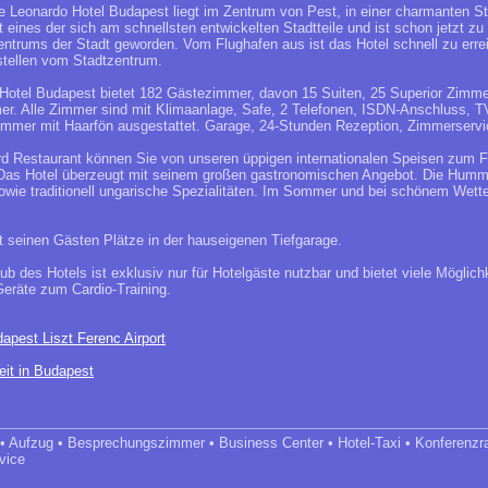
 Leonardo Hotel Budapest liegt im Zentrum von Pest, in einer charmanten S
ist eines der sich am schnellsten entwickelten Stadtteile und ist schon jetzt zu
ntrums der Stadt geworden. Vom Flughafen aus ist das Hotel schnell zu errei
stellen vom Stadtzentrum.
otel Budapest bietet 182 Gästezimmer, davon 15 Suiten, 25 Superior Zimme
er. Alle Zimmer sind mit Klimaanlage, Safe, 2 Telefonen, ISDN-Anschluss, TV
immer mit Haarfön ausgestattet. Garage, 24-Stunden Rezeption, Zimmerservi
d Restaurant können Sie von unseren üppigen internationalen Speisen zum F
Das Hotel überzeugt mit seinem großen gastronomischen Angebot. Die Hummu
sowie traditionell ungarische Spezialitäten. Im Sommer und bei schönem Wette
t seinen Gästen Plätze in der hauseigenen Tiefgarage.
ub des Hotels ist exklusiv nur für Hotelgäste nutzbar und bietet viele Möglich
eräte zum Cardio-Training.
apest Liszt Ferenc Airport
eit in Budapest
 • Aufzug • Besprechungszimmer • Business Center • Hotel-Taxi • Konferenz
vice