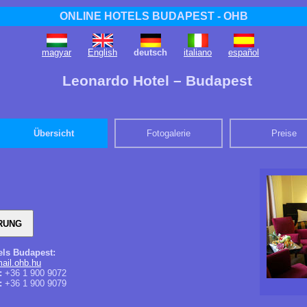
ONLINE HOTELS BUDAPEST - OHB
magyar
English
deutsch
italiano
español
Leonardo Hotel – Budapest
Übersicht
Fotogalerie
Preise
els Budapest:
il.ohb.hu
:
+36 1 900 9072
:
+36 1 900 9079