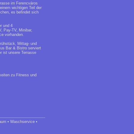
trasse im Ferencváros
 einem wichtigen Teil der
chen, es befindet sich
r und 4
, Pay-TV, Minibar,
ce vorhanden.
rühstück, Mittag- und
s Bar & Bistro serviert
r ist unsere Terrasse
keiten zu Fitness und
raum • Waschservice •