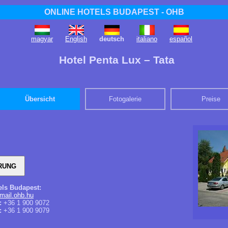
ONLINE HOTELS BUDAPEST - OHB
magyar
English
deutsch
italiano
español
Hotel Penta Lux – Tata
Übersicht
Fotogalerie
Preise
els Budapest:
mail.ohb.hu
:
+36 1 900 9072
:
+36 1 900 9079