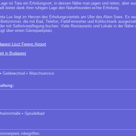
Lage ist Tata ein Erholungsort, in dessen Nähe man jagen und reiten, aber au
adt bietet dank ihrer ruhigen Lage den Naturfreunden echte Erholung.
ta Lux liegt im Herzen des Erholungsviertels am Ufer des Alten Sees. Es wu
 4-Bettzimmer, die mit Bad, Telefon, FarbFernseher und Kühlschrank ausgestatt
er mit Selbstverpflegung buchen. Viele Restaurants und Lokale in der Nähe v
ügt über einen Gästeparkplatz.
apest Liszt Ferenc Airport
eit in Budapest
 • Geldwechsel • Waschservice
altung:
hwimmhalle • Sprudelbad
immerpreis inbegriffen.