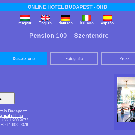
ONLINE HOTEL BUDAPEST - OHB
magyar
English
deutsch
italiano
español
Pension 100 – Szentendre
Descrizione
Fotografie
Prezzi
tels Budapest:
@mail.ohb.hu
+36 1 900 9073
+36 1 900 9079