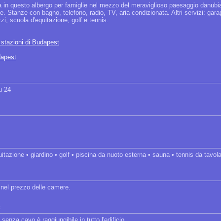
in questo albergo per famiglie nel mezzo del meraviglioso paesaggio danubia
e. Stanze con bagno, telefono, radio, TV, aria condizionata. Altri servizi: gara
zi, scuola d'equitazione, golf e tennis.
e stazioni di Budapest
dapest
u 24
itazione • giardino • golf • piscina da nuoto esterna • sauna • tennis da tavol
 nel prezzo delle camere.
:
 senza cavo è raggiungibile in tutto l'edificio.