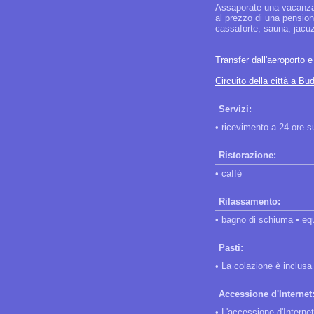
Assaporate una vacanza 
al prezzo di una pension
cassaforte, sauna, jacuz
Transfer dall'aeroporto 
Circuito della città a Bu
Servizi:
• ricevimento a 24 ore s
Ristorazione:
• caffè
Rilassamento:
• bagno di schiuma • equ
Pasti:
• La colazione è inclusa
Accessione d'Internet
• L'accessione d'Internet