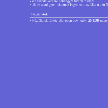
• A szálloda kérésre babaágyat tud biztosítani.
• 16 év alatti gyermekeknek ingyenes a szállás a szül
Háziállatok:
• Háziállatok térítés ellenében bevihetők:
20 EUR
napon