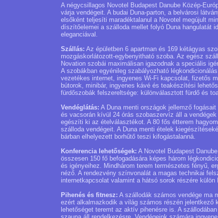
A négycsillagos Novotel Budapest Danube Közép-Európ
várja vendégeit. A budai Duna-parton, a belvárosi látv
elsőként teljesíti maradéktalanul a Novotel megújult m
díszítőelemei a szálloda mellet folyó Duna hangulatát id
eleganciával.
Szállás:
Az épületben 6 apartman és 169 kétágyas szoba
mozgáskorlátozott-egybenyitható szoba. Az egész szállo
Novation szobái maximálisan igazodnak a speciális igé
A szobákban egyénileg szabályozható légkondicionálás,
vezetékes internet, ingyenes Wi-Fi kapcsolat, fizetős m
bútorok, minibár, ingyenes kávé és teakészítési lehető
fürdőszobák felszereltsége: különválasztott fürdő és toal
Vendéglátás:
A Duna menti országok jellemző fogásait 
és vacsorán kívül 24 órás szobaszervíz áll a vendégek 
egészíti ki az ételválasztékot. A 80 fős étterem hagyo
szálloda vendégeit. A Duna menti ételek kiegészítéseké
bárban elhelyezett borhűtő teszi kifogástalanná.
Konferencia lehetőségek:
A Novotel Budapest Danube i
összesen 150 fő befogadására képes három légkondici
és igényeihez. Mindhárom terem természetes fényű, erg
néző. A rendezvény színvonalát a magas technikai felsz
internetkapcsolat valamint a hátsó sorok részére külön 
Pihenés és fitnesz:
A szállodák számos vendége ma má
ezért alkalmazkodik a világ számos részén jelentkező k
lehetőséget teremt az aktív pihenésre is. A szállodáb
szauna áll rendelkezésre. Vendégeink számára ingyenes