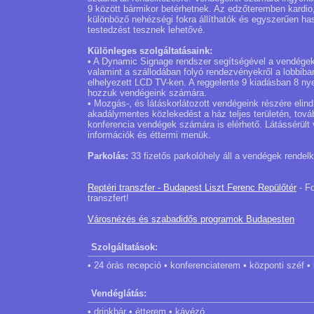
9 között bármikor betérhetnek. Az edzőteremben kardio
különböző nehézségi fokra állíthatók és egyszerűen h
testedzést tesznek lehetővé.
Különleges szolgáltatásaink:
• A Dynamic Signage rendszer segítségével a vendégek 
valamint a szállodában folyó rendezvényekről a lobbiban
elhelyezett LCD TV-ken. A reggelente 9 kiadásban 8 n
hozzuk vendégeink számára.
• Mozgás-, és látáskorlátozott vendégeink részére elin
akadálymentes közlekedést a ház teljes területén, továb
konferencia vendégek számára is elérhető. Látássérült v
információk és éttermi menük.
Parkolás:
33 fizetős parkolóhely áll a vendégek rendel
Reptéri transzfer - Budapest Liszt Ferenc Repülőtér
- Fo
transzfert!
Városnézés és szabadidős programok Budapesten
Szolgáltatások:
• 24 órás recepció • konferenciaterem • központi széf •
Vendéglátás:
• drinkbár • étterem • kávézó