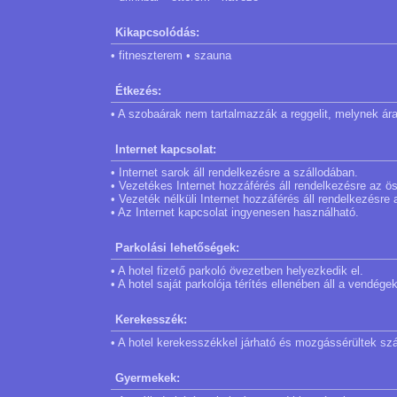
Kikapcsolódás:
• fitneszterem • szauna
Étkezés:
• A szobaárak nem tartalmazzák a reggelit, melynek ár
Internet kapcsolat:
• Internet sarok áll rendelkezésre a szállodában.
• Vezetékes Internet hozzáférés áll rendelkezésre az 
• Vezeték nélküli Internet hozzáférés áll rendelkezésre
• Az Internet kapcsolat ingyenesen használható.
Parkolási lehetőségek:
• A hotel fizető parkoló övezetben helyezkedik el.
• A hotel saját parkolója térítés ellenében áll a vendég
Kerekesszék:
• A hotel kerekesszékkel járható és mozgássérültek szá
Gyermekek: