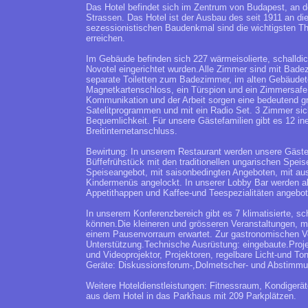
Das Hotel befindet sich im Zentrum von Budapest, an d
Strassen. Das Hotel ist der Ausbau des seit 1911 an di
sezessionistischen Baudenkmal sind die wichtigsten T
erreichen.
Im Gebäude befinden sich 227 wärmeisolierte, schalldi
Novotel eingerichtet wurden.Alle Zimmer sind mit Bad
separate Toiletten zum Badezimmer, im alten Gebäudete
Magnetkartenschloss, ein Türspion und ein Zimmersafe g
Kommunikation und der Arbeit sorgen eine bedeutend gro
Satelitprogrammen und mit ein Radio Set. 3 Zimmer sic
Bequemlichkeit. Für unsere Gästefamilien gibt es 12 in
Breitinternetanschluss.
Bewirtung: In unserem Restaurant werden unsere Gäst
Büffefrühstück mit den traditionellen ungarischen Spe
Speiseangebot, mit saisonbedingten Angeboten, mit a
Kindermenüs angelockt. In unserer Lobby Bar werden a
Appetithappen und Kaffee-und Teespezialitäten angebot
In unserem Konferenzbereich gibt es 7 klimatisierte, sc
können.Die kleineren und grösseren Veranstaltungen, 
einem Pausenvorraum erwartet. Zur gastronomischen Ve
Unterstützung.Technische Ausrüstung: eingebaute.Proje
und Videoprojektor, Projektoren, regelbare Licht-und T
Geräte: Diskussionsforum-,Dolmetscher- und Abstimmu
Weitere Hoteldienstleistungen: Fitnessraum, Kondigerä
aus dem Hotel in das Parkhaus mit 209 Parkplätzen.