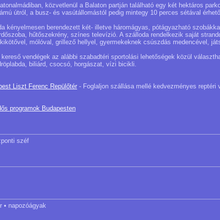
tonalmádiban, közvetlenül a Balaton partján található egy két hektáros parkos
ámú útról, a busz- és vasútállomástól pedig mintegy 10 perces sétával érhető
da kényelmesen berendezett két- illetve háromágyas, pótágyazható szobákkal
ürdőszoba, hűtőszekrény, színes televízió. A szálloda rendelkezik saját strandd
, kikötővel, mólóval, grillező hellyel, gyermekeknek csúszdás medencével, já
 kereső vendégek az alábbi szabadtéri sportolási lehetőségek közül választha
röplabda, biliárd, csocsó, horgászat, vízi bicikli.
pest Liszt Ferenc Repülőtér
- Foglaljon szállása mellé kedvezményes reptéri 
dős programok Budapesten
zponti széf
tér • napozóágyak