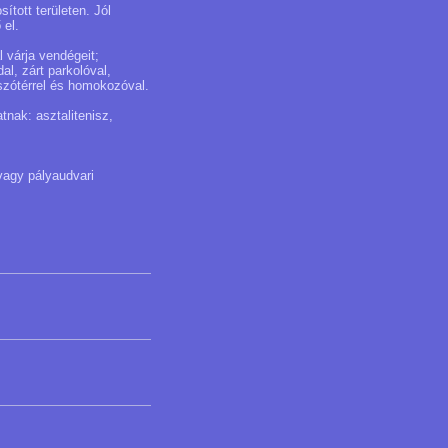
ított területen. Jól
 el.
 várja vendégeit;
al, zárt parkolóval,
tszótérrel és homokozóval.
tnak: asztalitenisz,
vagy pályaudvari