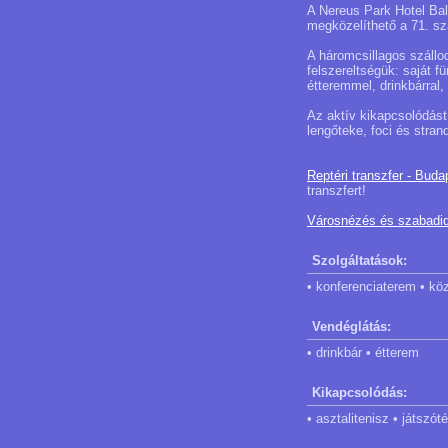
A Nereus Park Hotel Bala
megközelíthető a 71. sz
A háromcsillagos szállo
felszereltségük: saját f
étteremmel, drinkbárral
Az aktív kikapcsolódást
lengőteke, foci és strand
Reptéri transzfer - Buda
transzfert!
Városnézés és szabadi
Szolgáltatások:
• konferenciaterem • kö
Vendéglátás:
• drinkbár • étterem
Kikapcsolódás:
• asztalitenisz • játszó