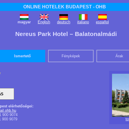
ONLINE HOTELEK BUDAPEST - OHB
magyar
English
deutsch
italiano
español
Nereus Park Hotel – Balatonalmádi
Ismertető
Fényképek
Árak
pest elérhetőségei:
il.ohb.hu
1 900 9074
1 900 9079
t